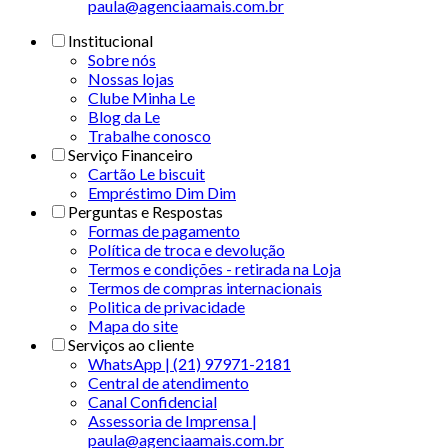
paula@agenciaamais.com.br
Institucional
Sobre nós
Nossas lojas
Clube Minha Le
Blog da Le
Trabalhe conosco
Serviço Financeiro
Cartão Le biscuit
Empréstimo Dim Dim
Perguntas e Respostas
Formas de pagamento
Política de troca e devolução
Termos e condições - retirada na Loja
Termos de compras internacionais
Politica de privacidade
Mapa do site
Serviços ao cliente
WhatsApp | (21) 97971-2181
Central de atendimento
Canal Confidencial
Assessoria de Imprensa |
paula@agenciaamais.com.br