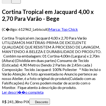
Cortina Tropical em Jacquard 4,00 x
2,70 Para Varão - Bege
(C�digo:
612962_Lebiscuit
)
Marca:
Top Chick
Cortina Tropical em Jacquard 4,00 x 2,70 Para Varão
UTILIZAMOS MATÉRIAS-PRIMA DE EXCELENTE
QUALIDADE QUE RESISTEM À PROCESSO DE LAVAGEM,
MANTENDO A BELEZA E DURABILIDADE DO PRODUTO.
Contém na embalagem: 01 Cortina 4,00m (Largura) x 2,70m
(Altura) (Dividida em duas partes) Consumo de Tecido
(Esticada): 4,90 Metros (Sendo 2 Partes de 2,45m cada )
Composição: Tecido Jacquard: 100% Poliester * Não inclui o
Varão Atenção: A foto apresentada no Anuncio pertence ao
nosso Atelier, é a foto original do produto(Cuidado com as
Falsificações) As Cores podem mudar de acordo com o
Monitor. Fique atento à descrição do produto.
Ler descri��o completa
R$ 241,38
no PIX
Desconto