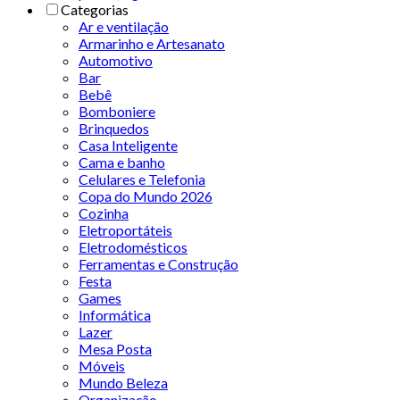
Categorias
Ar e ventilação
Armarinho e Artesanato
Automotivo
Bar
Bebê
Bomboniere
Brinquedos
Casa Inteligente
Cama e banho
Celulares e Telefonia
Copa do Mundo 2026
Cozinha
Eletroportáteis
Eletrodomésticos
Ferramentas e Construção
Festa
Games
Informática
Lazer
Mesa Posta
Móveis
Mundo Beleza
Organização