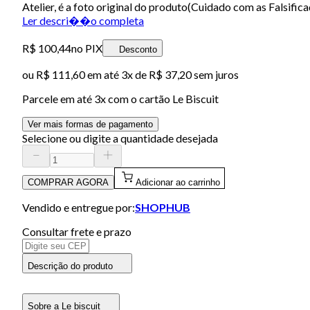
Atelier, é a foto original do produto(Cuidado com as Falsif
Ler descri��o completa
R$ 100,44
no PIX
Desconto
ou
R$ 111,60
em até
3x de R$ 37,20 sem juros
Parcele em até
3
x com o cartão
Le Biscuit
Ver mais formas de pagamento
Selecione ou digite a quantidade desejada
COMPRAR AGORA
Adicionar ao carrinho
Vendido e entregue por:
SHOPHUB
Consultar frete e prazo
Descrição do produto
Sobre a Le biscuit