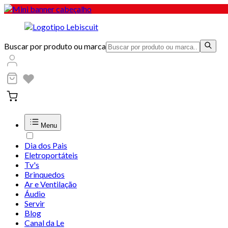
Buscar por produto ou marca
Menu
Dia dos Pais
Eletroportáteis
Tv's
Brinquedos
Ar e Ventilação
Áudio
Servir
Blog
Canal da Le