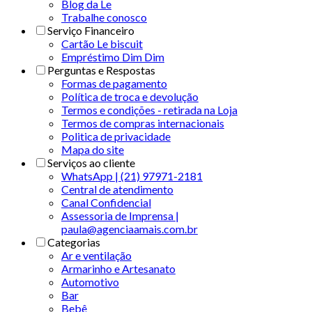
Blog da Le
Trabalhe conosco
Serviço Financeiro
Cartão Le biscuit
Empréstimo Dim Dim
Perguntas e Respostas
Formas de pagamento
Política de troca e devolução
Termos e condições - retirada na Loja
Termos de compras internacionais
Politica de privacidade
Mapa do site
Serviços ao cliente
WhatsApp | (21) 97971-2181
Central de atendimento
Canal Confidencial
Assessoria de Imprensa |
paula@agenciaamais.com.br
Categorias
Ar e ventilação
Armarinho e Artesanato
Automotivo
Bar
Bebê