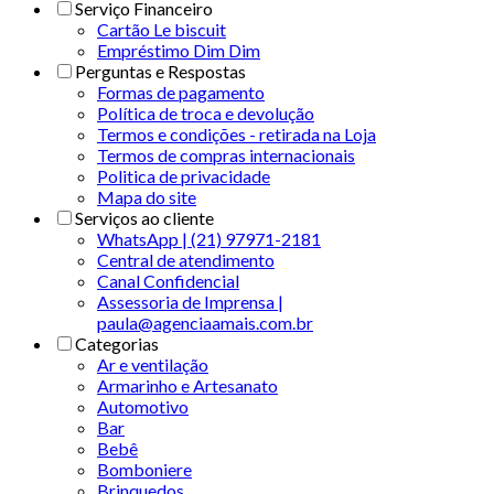
Serviço Financeiro
Cartão Le biscuit
Empréstimo Dim Dim
Perguntas e Respostas
Formas de pagamento
Política de troca e devolução
Termos e condições - retirada na Loja
Termos de compras internacionais
Politica de privacidade
Mapa do site
Serviços ao cliente
WhatsApp | (21) 97971-2181
Central de atendimento
Canal Confidencial
Assessoria de Imprensa |
paula@agenciaamais.com.br
Categorias
Ar e ventilação
Armarinho e Artesanato
Automotivo
Bar
Bebê
Bomboniere
Brinquedos