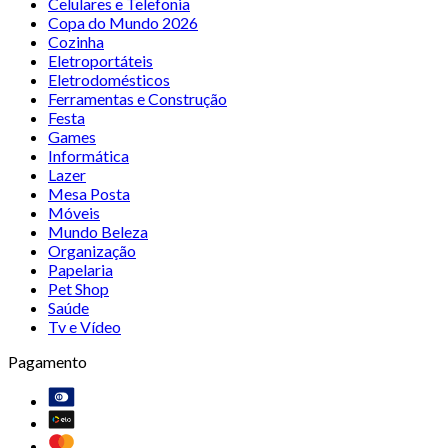
Celulares e Telefonia
Copa do Mundo 2026
Cozinha
Eletroportáteis
Eletrodomésticos
Ferramentas e Construção
Festa
Games
Informática
Lazer
Mesa Posta
Móveis
Mundo Beleza
Organização
Papelaria
Pet Shop
Saúde
Tv e Vídeo
Pagamento