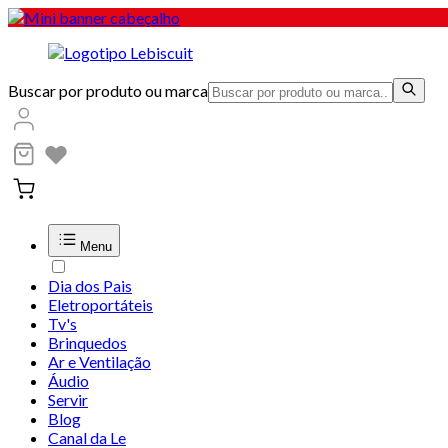
Buscar por produto ou marca
Menu
Dia dos Pais
Eletroportáteis
Tv's
Brinquedos
Ar e Ventilação
Áudio
Servir
Blog
Canal da Le