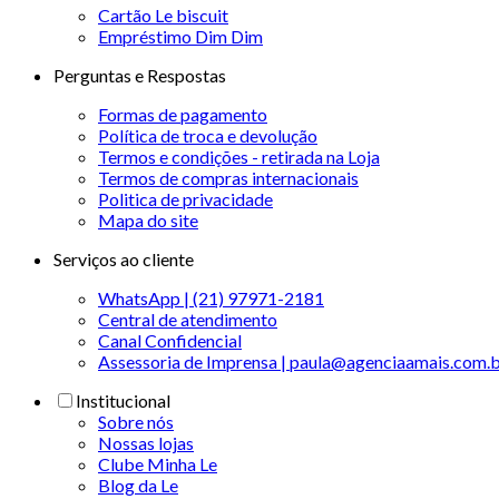
Cartão Le biscuit
Empréstimo Dim Dim
Perguntas e Respostas
Formas de pagamento
Política de troca e devolução
Termos e condições - retirada na Loja
Termos de compras internacionais
Politica de privacidade
Mapa do site
Serviços ao cliente
WhatsApp | (21) 97971-2181
Central de atendimento
Canal Confidencial
Assessoria de Imprensa | paula@agenciaamais.com.
Institucional
Sobre nós
Nossas lojas
Clube Minha Le
Blog da Le