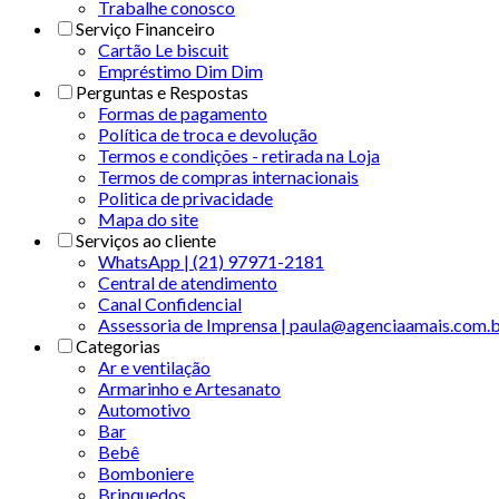
Trabalhe conosco
Serviço Financeiro
Cartão Le biscuit
Empréstimo Dim Dim
Perguntas e Respostas
Formas de pagamento
Política de troca e devolução
Termos e condições - retirada na Loja
Termos de compras internacionais
Politica de privacidade
Mapa do site
Serviços ao cliente
WhatsApp | (21) 97971-2181
Central de atendimento
Canal Confidencial
Assessoria de Imprensa | paula@agenciaamais.com.
Categorias
Ar e ventilação
Armarinho e Artesanato
Automotivo
Bar
Bebê
Bomboniere
Brinquedos