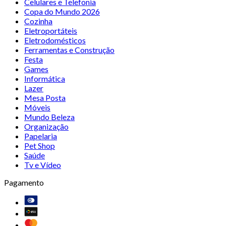
Celulares e Telefonia
Copa do Mundo 2026
Cozinha
Eletroportáteis
Eletrodomésticos
Ferramentas e Construção
Festa
Games
Informática
Lazer
Mesa Posta
Móveis
Mundo Beleza
Organização
Papelaria
Pet Shop
Saúde
Tv e Vídeo
Pagamento