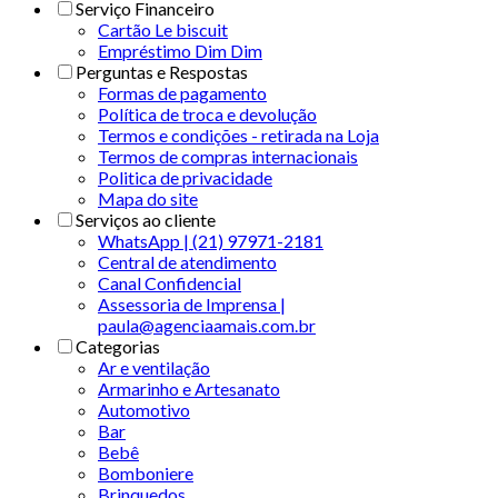
Serviço Financeiro
Cartão Le biscuit
Empréstimo Dim Dim
Perguntas e Respostas
Formas de pagamento
Política de troca e devolução
Termos e condições - retirada na Loja
Termos de compras internacionais
Politica de privacidade
Mapa do site
Serviços ao cliente
WhatsApp | (21) 97971-2181
Central de atendimento
Canal Confidencial
Assessoria de Imprensa |
paula@agenciaamais.com.br
Categorias
Ar e ventilação
Armarinho e Artesanato
Automotivo
Bar
Bebê
Bomboniere
Brinquedos