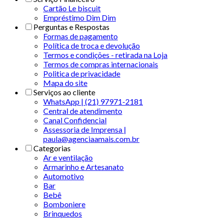
Cartão Le biscuit
Empréstimo Dim Dim
Perguntas e Respostas
Formas de pagamento
Política de troca e devolução
Termos e condições - retirada na Loja
Termos de compras internacionais
Politica de privacidade
Mapa do site
Serviços ao cliente
WhatsApp | (21) 97971-2181
Central de atendimento
Canal Confidencial
Assessoria de Imprensa |
paula@agenciaamais.com.br
Categorias
Ar e ventilação
Armarinho e Artesanato
Automotivo
Bar
Bebê
Bomboniere
Brinquedos