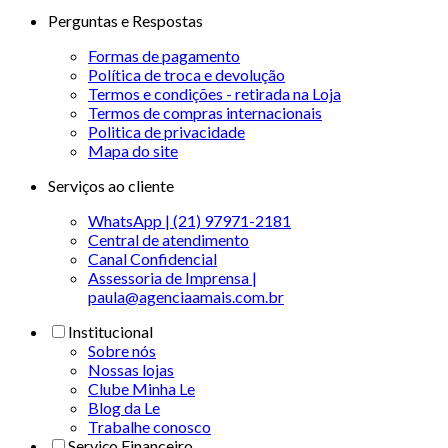
Perguntas e Respostas
Formas de pagamento
Política de troca e devolução
Termos e condições - retirada na Loja
Termos de compras internacionais
Politica de privacidade
Mapa do site
Serviços ao cliente
WhatsApp | (21) 97971-2181
Central de atendimento
Canal Confidencial
Assessoria de Imprensa |
paula@agenciaamais.com.br
Institucional
Sobre nós
Nossas lojas
Clube Minha Le
Blog da Le
Trabalhe conosco
Serviço Financeiro