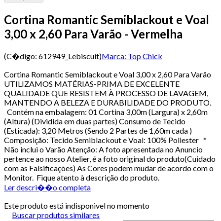
Cortina Romantic Semiblackout e Voal
3,00 x 2,60 Para Varão - Vermelha
(C�digo:
612949_Lebiscuit
)
Marca:
Top Chick
Cortina Romantic Semiblackout e Voal 3,00 x 2,60 Para Varão
UTILIZAMOS MATÉRIAS-PRIMA DE EXCELENTE
QUALIDADE QUE RESISTEM À PROCESSO DE LAVAGEM,
MANTENDO A BELEZA E DURABILIDADE DO PRODUTO.
Contém na embalagem: 01 Cortina 3,00m (Largura) x 2,60m
(Altura) (Dividida em duas partes) Consumo de Tecido
(Esticada): 3,20 Metros (Sendo 2 Partes de 1,60m cada )
Composição: Tecido Semiblackout e Voal: 100% Poliester *
Não inclui o Varão Atenção: A foto apresentada no Anuncio
pertence ao nosso Atelier, é a foto original do produto(Cuidado
com as Falsificações) As Cores podem mudar de acordo com o
Monitor. Fique atento à descrição do produto.
Ler descri��o completa
Este produto está indisponivel no momento
Buscar produtos similares