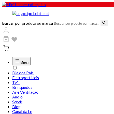
Buscar por produto ou marca
Menu
Dia dos Pais
Eletroportáteis
Tv's
Brinquedos
Ar e Ventilação
Áudio
Servir
Blog
Canal da Le