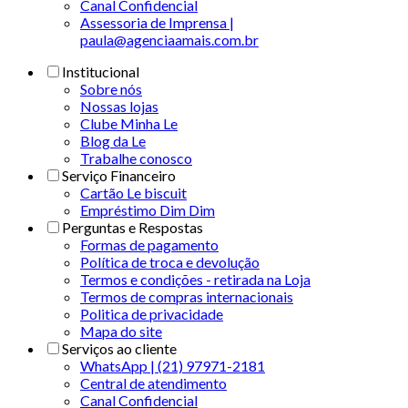
Canal Confidencial
Assessoria de Imprensa |
paula@agenciaamais.com.br
Institucional
Sobre nós
Nossas lojas
Clube Minha Le
Blog da Le
Trabalhe conosco
Serviço Financeiro
Cartão Le biscuit
Empréstimo Dim Dim
Perguntas e Respostas
Formas de pagamento
Política de troca e devolução
Termos e condições - retirada na Loja
Termos de compras internacionais
Politica de privacidade
Mapa do site
Serviços ao cliente
WhatsApp | (21) 97971-2181
Central de atendimento
Canal Confidencial