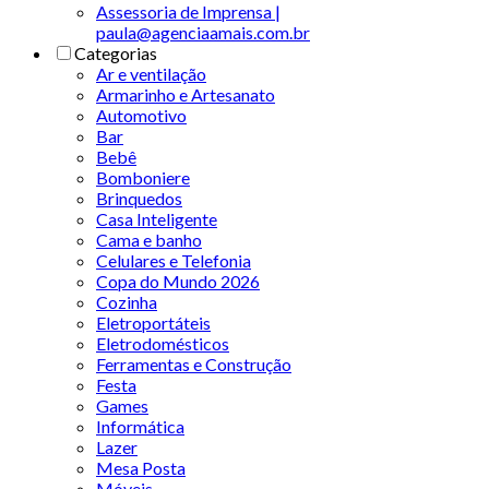
Assessoria de Imprensa |
paula@agenciaamais.com.br
Categorias
Ar e ventilação
Armarinho e Artesanato
Automotivo
Bar
Bebê
Bomboniere
Brinquedos
Casa Inteligente
Cama e banho
Celulares e Telefonia
Copa do Mundo 2026
Cozinha
Eletroportáteis
Eletrodomésticos
Ferramentas e Construção
Festa
Games
Informática
Lazer
Mesa Posta
Móveis