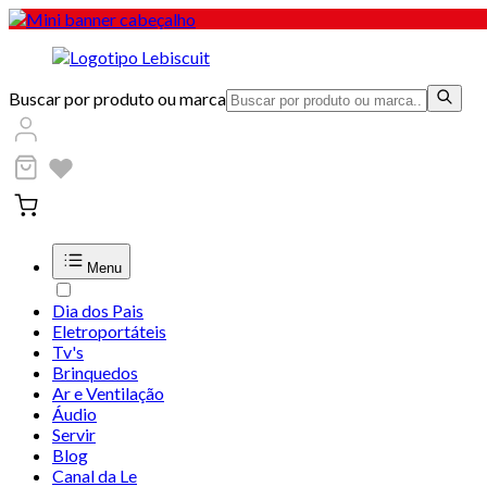
Buscar por produto ou marca
Menu
Dia dos Pais
Eletroportáteis
Tv's
Brinquedos
Ar e Ventilação
Áudio
Servir
Blog
Canal da Le