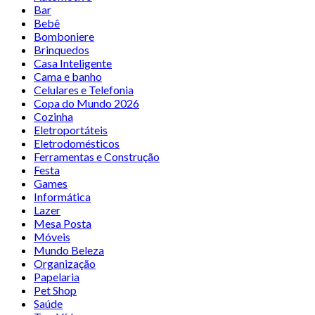
Bar
Bebê
Bomboniere
Brinquedos
Casa Inteligente
Cama e banho
Celulares e Telefonia
Copa do Mundo 2026
Cozinha
Eletroportáteis
Eletrodomésticos
Ferramentas e Construção
Festa
Games
Informática
Lazer
Mesa Posta
Móveis
Mundo Beleza
Organização
Papelaria
Pet Shop
Saúde