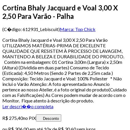
Cortina Bhaly Jacquard e Voal 3,00 X
2,50 Para Varão - Palha
(C�digo:
612931_Lebiscuit
)
Marca:
Top Chick
Cortina Bhaly Jacquard e Voal 3,00 X 2,50 Para Varão
UTILIZAMOS MATÉRIAS-PRIMA DE EXCELENTE
QUALIDADE QUE RESISTEM À PROCESSO DE LAVAGEM,
MANTENDO A BELEZA E DURABILIDADE DO PRODUTO.
Contém na embalagem: 01 Cortina 3,00m (Largura) x 2,50m
(Altura) (Dividida em duas partes) Consumo de Tecido
(Esticada): 4,50 Metros (Sendo 2 Partes de 2,25m cada )
Composição: Tecido Jacquard e Voal: 100% Poliester * Não
inclui o Varão Atenção: A foto apresentada no Anuncio
pertence ao nosso Atelier, é a foto original do produto(Cuidado
com as Falsificações) As Cores podem mudar de acordo com o
Monitor. Fique atento à descrição do produto.
Ler descri��o completa
R$ 275,40
no PIX
Desconto
ou
R$ 306,00
em até
10x de R$ 30,60 sem juros