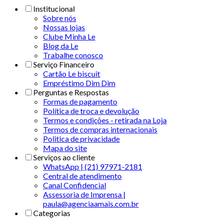
Institucional
Sobre nós
Nossas lojas
Clube Minha Le
Blog da Le
Trabalhe conosco
Serviço Financeiro
Cartão Le biscuit
Empréstimo Dim Dim
Perguntas e Respostas
Formas de pagamento
Política de troca e devolução
Termos e condições - retirada na Loja
Termos de compras internacionais
Politica de privacidade
Mapa do site
Serviços ao cliente
WhatsApp | (21) 97971-2181
Central de atendimento
Canal Confidencial
Assessoria de Imprensa |
paula@agenciaamais.com.br
Categorias