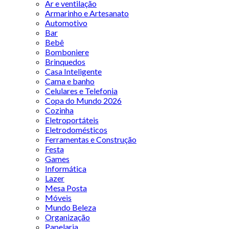
Ar e ventilação
Armarinho e Artesanato
Automotivo
Bar
Bebê
Bomboniere
Brinquedos
Casa Inteligente
Cama e banho
Celulares e Telefonia
Copa do Mundo 2026
Cozinha
Eletroportáteis
Eletrodomésticos
Ferramentas e Construção
Festa
Games
Informática
Lazer
Mesa Posta
Móveis
Mundo Beleza
Organização
Papelaria