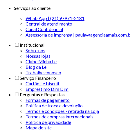
Serviços ao cliente
WhatsApp | (21) 97971-2181
Central de atendimento
Canal Confidencial
Assessoria de Imprensa | paula@agenciaamais.com.
Institucional
Sobre nós
Nossas lojas
Clube Minha Le
Blog da Le
Trabalhe conosco
Serviço Financeiro
Cartão Le biscuit
Empréstimo Dim Dim
Perguntas e Respostas
Formas de pagamento
Política de troca e devolução
Termos e condições - retirada na Loja
Termos de compras internacionais
Politica de privacidade
Mapa do site