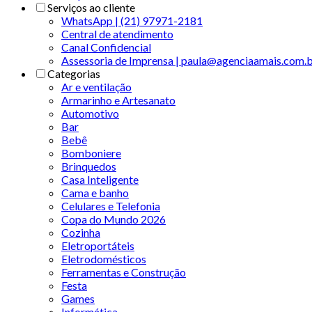
Serviços ao cliente
WhatsApp | (21) 97971-2181
Central de atendimento
Canal Confidencial
Assessoria de Imprensa | paula@agenciaamais.com.
Categorias
Ar e ventilação
Armarinho e Artesanato
Automotivo
Bar
Bebê
Bomboniere
Brinquedos
Casa Inteligente
Cama e banho
Celulares e Telefonia
Copa do Mundo 2026
Cozinha
Eletroportáteis
Eletrodomésticos
Ferramentas e Construção
Festa
Games
Informática