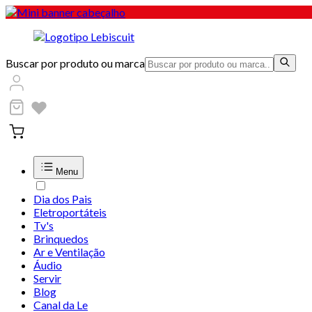
Buscar por produto ou marca
Menu
Dia dos Pais
Eletroportáteis
Tv's
Brinquedos
Ar e Ventilação
Áudio
Servir
Blog
Canal da Le