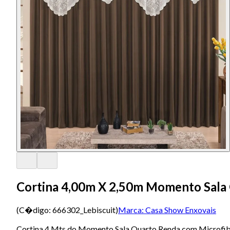
Cortina 4,00m X 2,50m Momento Sala 
(C�digo:
666302_Lebiscuit
)
Marca:
Casa Show Enxovais
Cortina 4 Mts do Momento Sala Quarto Renda com Mi