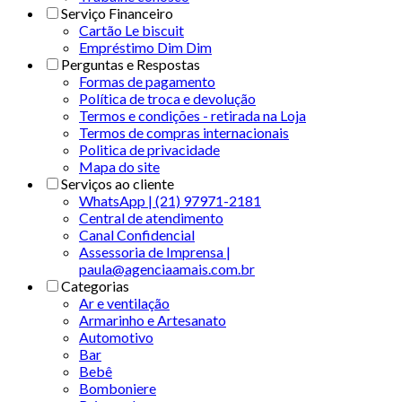
Serviço Financeiro
Cartão Le biscuit
Empréstimo Dim Dim
Perguntas e Respostas
Formas de pagamento
Política de troca e devolução
Termos e condições - retirada na Loja
Termos de compras internacionais
Politica de privacidade
Mapa do site
Serviços ao cliente
WhatsApp | (21) 97971-2181
Central de atendimento
Canal Confidencial
Assessoria de Imprensa |
paula@agenciaamais.com.br
Categorias
Ar e ventilação
Armarinho e Artesanato
Automotivo
Bar
Bebê
Bomboniere