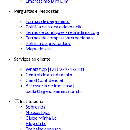
Empréstimo Dim Dim
Perguntas e Respostas
Formas de pagamento
Política de troca e devolução
Termos e condições - retirada na Loja
Termos de compras internacionais
Politica de privacidade
Mapa do site
Serviços ao cliente
WhatsApp | (21) 97971-2181
Central de atendimento
Canal Confidencial
Assessoria de Imprensa |
paula@agenciaamais.com.br
Institucional
Sobre nós
Nossas lojas
Clube Minha Le
Blog da Le
Trabalhe conosco