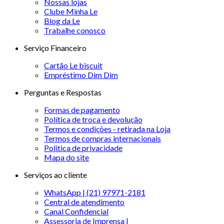
Nossas lojas
Clube Minha Le
Blog da Le
Trabalhe conosco
Serviço Financeiro
Cartão Le biscuit
Empréstimo Dim Dim
Perguntas e Respostas
Formas de pagamento
Política de troca e devolução
Termos e condições - retirada na Loja
Termos de compras internacionais
Politica de privacidade
Mapa do site
Serviços ao cliente
WhatsApp | (21) 97971-2181
Central de atendimento
Canal Confidencial
Assessoria de Imprensa |