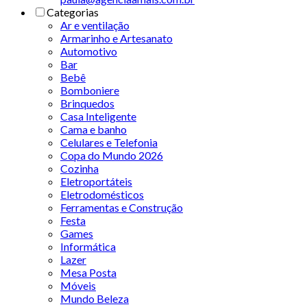
Categorias
Ar e ventilação
Armarinho e Artesanato
Automotivo
Bar
Bebê
Bomboniere
Brinquedos
Casa Inteligente
Cama e banho
Celulares e Telefonia
Copa do Mundo 2026
Cozinha
Eletroportáteis
Eletrodomésticos
Ferramentas e Construção
Festa
Games
Informática
Lazer
Mesa Posta
Móveis
Mundo Beleza