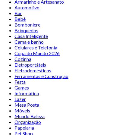
Armarinho e Artesanato
Automotivo
Bar
Bebê
Bomboniere
Brinquedos
Casa Inteligente
Cama e banho
Celulares e Telefonia
Copa do Mundo 2026
Cozinha
Eletroportáteis
Eletrodomésticos
Ferramentas e Construção
Festa
Games
Informática
Lazer
Mesa Posta
Móveis
Mundo Beleza
Organização
Papelaria
Pet Shop