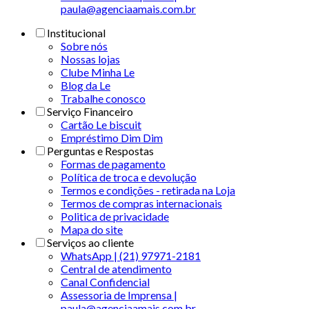
paula@agenciaamais.com.br
Institucional
Sobre nós
Nossas lojas
Clube Minha Le
Blog da Le
Trabalhe conosco
Serviço Financeiro
Cartão Le biscuit
Empréstimo Dim Dim
Perguntas e Respostas
Formas de pagamento
Política de troca e devolução
Termos e condições - retirada na Loja
Termos de compras internacionais
Politica de privacidade
Mapa do site
Serviços ao cliente
WhatsApp | (21) 97971-2181
Central de atendimento
Canal Confidencial
Assessoria de Imprensa |
paula@agenciaamais.com.br