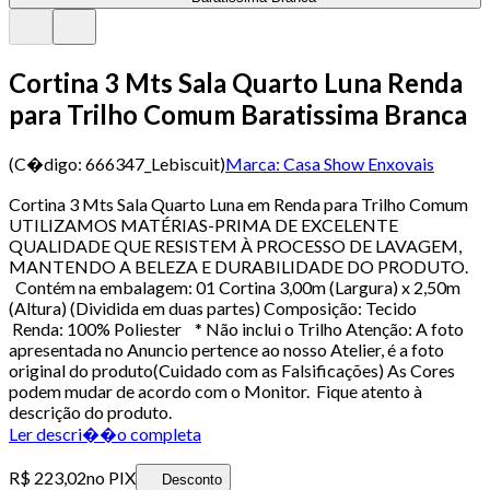
Cortina 3 Mts Sala Quarto Luna Renda
para Trilho Comum Baratissima Branca
(C�digo:
666347_Lebiscuit
)
Marca:
Casa Show Enxovais
Cortina 3 Mts Sala Quarto Luna em Renda para Trilho Comum
UTILIZAMOS MATÉRIAS-PRIMA DE EXCELENTE
QUALIDADE QUE RESISTEM À PROCESSO DE LAVAGEM,
MANTENDO A BELEZA E DURABILIDADE DO PRODUTO.
Contém na embalagem: 01 Cortina 3,00m (Largura) x 2,50m
(Altura) (Dividida em duas partes) Composição: Tecido
Renda: 100% Poliester * Não inclui o Trilho Atenção: A foto
apresentada no Anuncio pertence ao nosso Atelier, é a foto
original do produto(Cuidado com as Falsificações) As Cores
podem mudar de acordo com o Monitor. Fique atento à
descrição do produto.
Ler descri��o completa
R$ 223,02
no PIX
Desconto