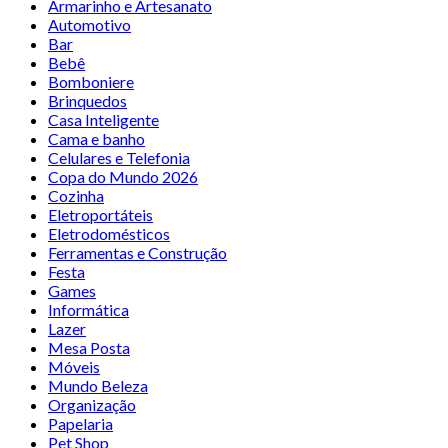
Armarinho e Artesanato
Automotivo
Bar
Bebê
Bomboniere
Brinquedos
Casa Inteligente
Cama e banho
Celulares e Telefonia
Copa do Mundo 2026
Cozinha
Eletroportáteis
Eletrodomésticos
Ferramentas e Construção
Festa
Games
Informática
Lazer
Mesa Posta
Móveis
Mundo Beleza
Organização
Papelaria
Pet Shop