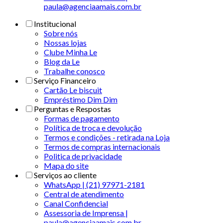
paula@agenciaamais.com.br
Institucional
Sobre nós
Nossas lojas
Clube Minha Le
Blog da Le
Trabalhe conosco
Serviço Financeiro
Cartão Le biscuit
Empréstimo Dim Dim
Perguntas e Respostas
Formas de pagamento
Política de troca e devolução
Termos e condições - retirada na Loja
Termos de compras internacionais
Politica de privacidade
Mapa do site
Serviços ao cliente
WhatsApp | (21) 97971-2181
Central de atendimento
Canal Confidencial
Assessoria de Imprensa |
paula@agenciaamais.com.br