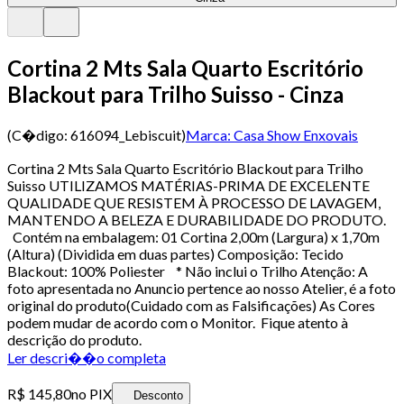
Cortina 2 Mts Sala Quarto Escritório
Blackout para Trilho Suisso - Cinza
(C�digo:
616094_Lebiscuit
)
Marca:
Casa Show Enxovais
Cortina 2 Mts Sala Quarto Escritório Blackout para Trilho
Suisso UTILIZAMOS MATÉRIAS-PRIMA DE EXCELENTE
QUALIDADE QUE RESISTEM À PROCESSO DE LAVAGEM,
MANTENDO A BELEZA E DURABILIDADE DO PRODUTO.
Contém na embalagem: 01 Cortina 2,00m (Largura) x 1,70m
(Altura) (Dividida em duas partes) Composição: Tecido
Blackout: 100% Poliester * Não inclui o Trilho Atenção: A
foto apresentada no Anuncio pertence ao nosso Atelier, é a foto
original do produto(Cuidado com as Falsificações) As Cores
podem mudar de acordo com o Monitor. Fique atento à
descrição do produto.
Ler descri��o completa
R$ 145,80
no PIX
Desconto