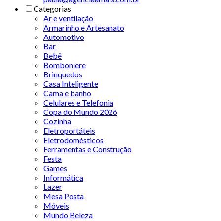
Categorias
Ar e ventilação
Armarinho e Artesanato
Automotivo
Bar
Bebê
Bomboniere
Brinquedos
Casa Inteligente
Cama e banho
Celulares e Telefonia
Copa do Mundo 2026
Cozinha
Eletroportáteis
Eletrodomésticos
Ferramentas e Construção
Festa
Games
Informática
Lazer
Mesa Posta
Móveis
Mundo Beleza