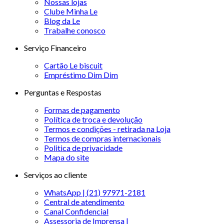
Nossas lojas
Clube Minha Le
Blog da Le
Trabalhe conosco
Serviço Financeiro
Cartão Le biscuit
Empréstimo Dim Dim
Perguntas e Respostas
Formas de pagamento
Política de troca e devolução
Termos e condições - retirada na Loja
Termos de compras internacionais
Politica de privacidade
Mapa do site
Serviços ao cliente
WhatsApp | (21) 97971-2181
Central de atendimento
Canal Confidencial
Assessoria de Imprensa |