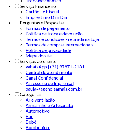
Trabalhe conosco
Serviço Financeiro
Cartão Le biscuit
Empréstimo Dim Dim
Perguntas e Respostas
Formas de pagamento
Política de troca e devolução
Termos e condições - retirada na Loja
Termos de compras internacionais
Politica de privacidade
Mapa do site
Serviços ao cliente
WhatsApp | (21) 97971-2181
Central de atendimento
Canal Confidencial
Assessoria de Imprensa |
paula@agenciaamais.com.br
Categorias
Ar e ventilação
Armarinho e Artesanato
Automotivo
Bar
Bebê
Bomboniere