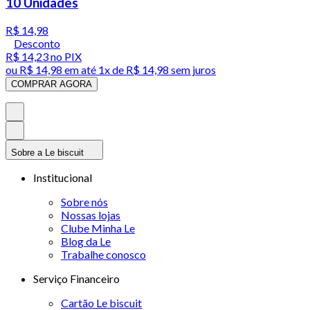
10 Unidades
R$ 14,98
Desconto
R$ 14,23
no PIX
ou
R$ 14,98
em até 1x de
R$ 14,98
sem juros
COMPRAR AGORA
Sobre a Le biscuit
Institucional
Sobre nós
Nossas lojas
Clube Minha Le
Blog da Le
Trabalhe conosco
Serviço Financeiro
Cartão Le biscuit