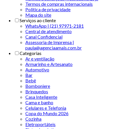
Termos de compras internacionais
Politica de privacidade
Mapa do site
Serviços ao cliente
WhatsApp | (21) 97971-2181
Central de atendimento
Canal Confidencial
Assessoria de Imprensa |
paula@agenciaamais.com.br
Categorias
Ar e ventilação
Armarinho e Artesanato
Automotivo
Bar
Bebê
Bomboniere
Brinquedos
Casa Inteligente
Cama e banho
Celulares e Telefonia
Copa do Mundo 2026
Cozinha
Eletroportáteis