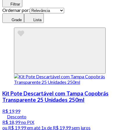
Filtrar
Ordernar por:
Grade
Lista
Kit Pote Descartável com Tampa Copobrás
Transparente 25 Unidades 250ml
R$ 19,99
Desconto
R$ 18,99
no PIX
ou
R$ 19,99
em até 1x de
R$ 19,99
sem juros