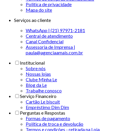
Politica de privacidade
Mapa do site
Serviços ao cliente
WhatsApp | (21) 97971-2181
Central de atendimento
Canal Confidencial
Assessoria de Imprensa |
paula@agenciaamais.com.br
Institucional
Sobre nós
Nossas lojas
Clube Minha Le
Blog da Le
Trabalhe conosco
Serviço Financeiro
Cartão Le biscuit
Empréstimo Dim Dim
Perguntas e Respostas
Formas de pagamento
Política de troca e devolução
Termos e condições - retirada na Loja