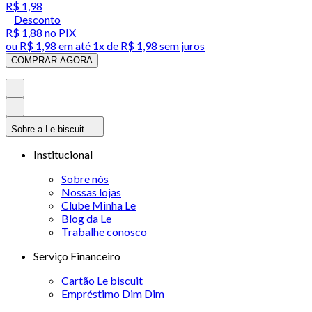
R$ 1,98
Desconto
R$ 1,88
no PIX
ou
R$ 1,98
em até 1x de
R$ 1,98
sem juros
COMPRAR AGORA
Sobre a Le biscuit
Institucional
Sobre nós
Nossas lojas
Clube Minha Le
Blog da Le
Trabalhe conosco
Serviço Financeiro
Cartão Le biscuit
Empréstimo Dim Dim