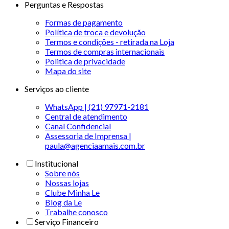
Perguntas e Respostas
Formas de pagamento
Política de troca e devolução
Termos e condições - retirada na Loja
Termos de compras internacionais
Politica de privacidade
Mapa do site
Serviços ao cliente
WhatsApp | (21) 97971-2181
Central de atendimento
Canal Confidencial
Assessoria de Imprensa |
paula@agenciaamais.com.br
Institucional
Sobre nós
Nossas lojas
Clube Minha Le
Blog da Le
Trabalhe conosco
Serviço Financeiro