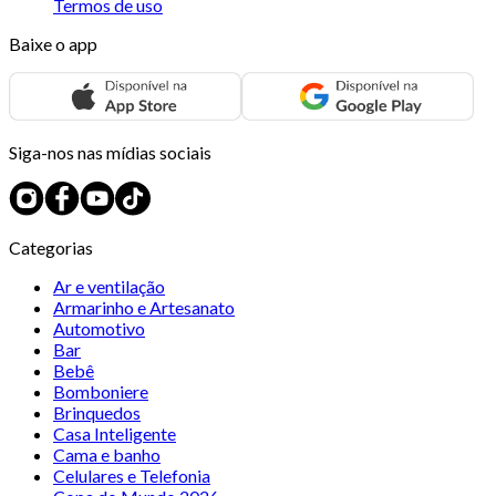
Termos de uso
Baixe o app
Siga-nos nas mídias sociais
Categorias
Ar e ventilação
Armarinho e Artesanato
Automotivo
Bar
Bebê
Bomboniere
Brinquedos
Casa Inteligente
Cama e banho
Celulares e Telefonia