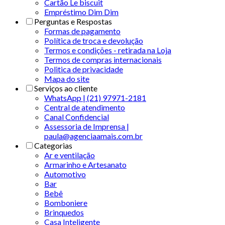
Cartão Le biscuit
Empréstimo Dim Dim
Perguntas e Respostas
Formas de pagamento
Política de troca e devolução
Termos e condições - retirada na Loja
Termos de compras internacionais
Politica de privacidade
Mapa do site
Serviços ao cliente
WhatsApp | (21) 97971-2181
Central de atendimento
Canal Confidencial
Assessoria de Imprensa |
paula@agenciaamais.com.br
Categorias
Ar e ventilação
Armarinho e Artesanato
Automotivo
Bar
Bebê
Bomboniere
Brinquedos
Casa Inteligente