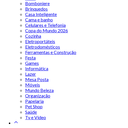
Bomboniere
Brinquedos
Casa Inteligente
Cama e banho
Celulares e Telefonia
Copa do Mundo 2026
Cozinha
Eletroportáteis
Eletrodomésticos
Ferramentas e Construção
Festa
Games
Informática
Lazer
Mesa Posta
Móveis
Mundo Beleza
Organização
Papelaria
Pet Shop
Saúde
Tv e Vídeo