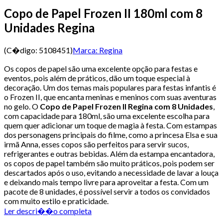
Copo de Papel Frozen II 180ml com 8
Unidades Regina
(C�digo:
5108451
)
Marca:
Regina
Os copos de papel são uma excelente opção para festas e
eventos, pois além de práticos, dão um toque especial à
decoração. Um dos temas mais populares para festas infantis é
o Frozen II, que encanta meninas e meninos com suas aventuras
no gelo. O
Copo de Papel Frozen II Regina com 8 Unidades
,
com capacidade para 180ml, são uma excelente escolha para
quem quer adicionar um toque de magia à festa. Com estampas
dos personagens principais do filme, como a princesa Elsa e sua
irmã Anna, esses copos são perfeitos para servir sucos,
refrigerantes e outras bebidas. Além da estampa encantadora,
os copos de papel também são muito práticos, pois podem ser
descartados após o uso, evitando a necessidade de lavar a louça
e deixando mais tempo livre para aproveitar a festa. Com um
pacote de 8 unidades, é possível servir a todos os convidados
com muito estilo e praticidade.
Ler descri��o completa