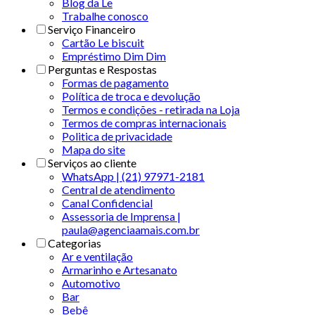
Blog da Le
Trabalhe conosco
Serviço Financeiro
Cartão Le biscuit
Empréstimo Dim Dim
Perguntas e Respostas
Formas de pagamento
Política de troca e devolução
Termos e condições - retirada na Loja
Termos de compras internacionais
Politica de privacidade
Mapa do site
Serviços ao cliente
WhatsApp | (21) 97971-2181
Central de atendimento
Canal Confidencial
Assessoria de Imprensa |
paula@agenciaamais.com.br
Categorias
Ar e ventilação
Armarinho e Artesanato
Automotivo
Bar
Bebê