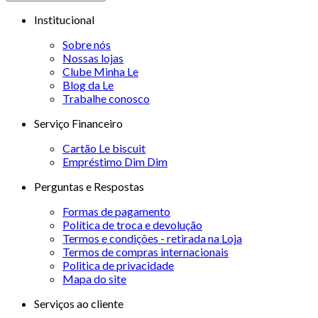
Institucional
Sobre nós
Nossas lojas
Clube Minha Le
Blog da Le
Trabalhe conosco
Serviço Financeiro
Cartão Le biscuit
Empréstimo Dim Dim
Perguntas e Respostas
Formas de pagamento
Política de troca e devolução
Termos e condições - retirada na Loja
Termos de compras internacionais
Politica de privacidade
Mapa do site
Serviços ao cliente