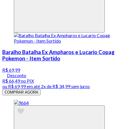
Baralho Batalha Ex Ampharos e Lucario Copag
Pokemon - Item Sortido
R$ 69,99
Desconto
R$ 66,49
no PIX
ou
R$ 69,99
em até
2x de R$ 34,99 sem juros
COMPRAR AGORA