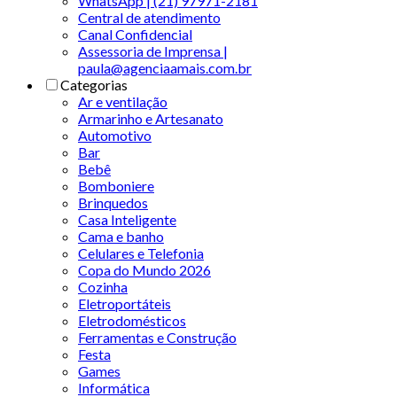
WhatsApp | (21) 97971-2181
Central de atendimento
Canal Confidencial
Assessoria de Imprensa |
paula@agenciaamais.com.br
Categorias
Ar e ventilação
Armarinho e Artesanato
Automotivo
Bar
Bebê
Bomboniere
Brinquedos
Casa Inteligente
Cama e banho
Celulares e Telefonia
Copa do Mundo 2026
Cozinha
Eletroportáteis
Eletrodomésticos
Ferramentas e Construção
Festa
Games
Informática