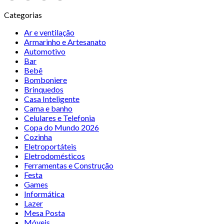
Categorias
Ar e ventilação
Armarinho e Artesanato
Automotivo
Bar
Bebê
Bomboniere
Brinquedos
Casa Inteligente
Cama e banho
Celulares e Telefonia
Copa do Mundo 2026
Cozinha
Eletroportáteis
Eletrodomésticos
Ferramentas e Construção
Festa
Games
Informática
Lazer
Mesa Posta
Móveis