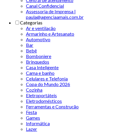
Central de atendimento
Canal Confidencial
Assessoria de Imprensa |
paula@agenciaamais.com.br
Categorias
Ar e ventilação
Armarinho e Artesanato
Automotivo
Bar
Bebê
Bomboniere
Brinquedos
Casa Inteligente
Cama e banho
Celulares e Telefonia
Copa do Mundo 2026
Cozinha
Eletroportáteis
Eletrodomésticos
Ferramentas e Construção
Festa
Games
Informática
Lazer