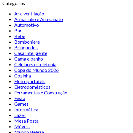
Categorias
Ar e ventilação
Armarinho e Artesanato
Automotivo
Bar
Bebê
Bomboniere
Brinquedos
Casa Inteligente
Cama e banho
Celulares e Telefonia
Copa do Mundo 2026
Cozinha
Eletroportáteis
Eletrodomésticos
Ferramentas e Construção
Festa
Games
Informática
Lazer
Mesa Posta
Móveis
Mundo Beleza