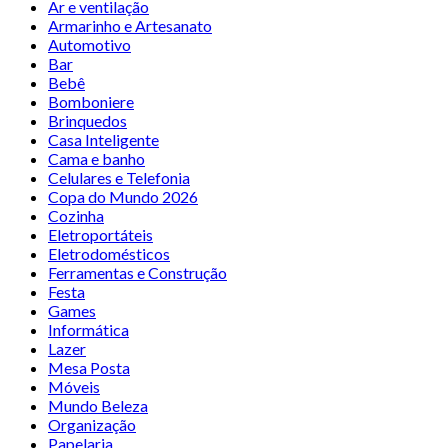
Ar e ventilação
Armarinho e Artesanato
Automotivo
Bar
Bebê
Bomboniere
Brinquedos
Casa Inteligente
Cama e banho
Celulares e Telefonia
Copa do Mundo 2026
Cozinha
Eletroportáteis
Eletrodomésticos
Ferramentas e Construção
Festa
Games
Informática
Lazer
Mesa Posta
Móveis
Mundo Beleza
Organização
Papelaria