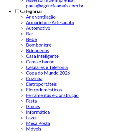
paula@agenciaamais.com.br
Categorias
Ar e ventilação
Armarinho e Artesanato
Automotivo
Bar
Bebê
Bomboniere
Brinquedos
Casa Inteligente
Cama e banho
Celulares e Telefonia
Copa do Mundo 2026
Cozinha
Eletroportáteis
Eletrodomésticos
Ferramentas e Construção
Festa
Games
Informática
Lazer
Mesa Posta
Móveis