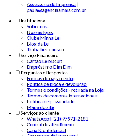
Assessoria de Imprensa |
paula@agenciaamais.com.br
Institucional
Sobre nós
Nossas lojas
Clube Minha Le
Blog da Le
Trabalhe conosco
Serviço Financeiro
Cartão Le biscuit
Empréstimo Dim Dim
Perguntas e Respostas
Formas de pagamento
Política de troca e devolução
Termos e condições - retirada na Loja
Termos de compras internacionais
Politica de privacidade
Mapa do site
Serviços ao cliente
WhatsApp | (21) 97971-2181
Central de atendimento
Canal Confidencial
Assessoria de Imprensa |