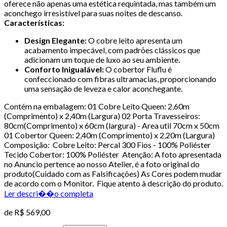
oferece não apenas uma estética requintada, mas também um
aconchego irresistível para suas noites de descanso.
Características:
Design Elegante:
O cobre leito apresenta um
acabamento impecável, com padrões clássicos que
adicionam um toque de luxo ao seu ambiente.
Conforto Inigualável:
O cobertor Fluflu é
confeccionado com fibras ultramacias, proporcionando
uma sensação de leveza e calor aconchegante.
Contém na embalagem: 01 Cobre Leito Queen: 2,60m
(Comprimento) x 2,40m (Largura) 02 Porta Travesseiros:
80cm(Comprimento) x 60cm (largura) - Area util 70cm x 50cm
01 Cobertor Queen: 2,40m (Comprimento) x 2,20m (Largura)
Composição: Cobre Leito: Percal 300 Fios - 100% Poliéster
Tecido Cobertor: 100% Poliéster Atenção: A foto apresentada
no Anuncio pertence ao nosso Atelier, é a foto original do
produto(Cuidado com as Falsificações) As Cores podem mudar
de acordo com o Monitor. Fique atento à descrição do produto.
Ler descri��o completa
de
R$ 569,00