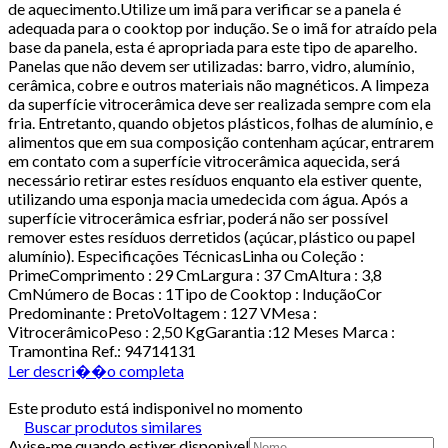
de aquecimento.Utilize um imã para verificar se a panela é
adequada para o cooktop por indução. Se o imã for atraído pela
base da panela, esta é apropriada para este tipo de aparelho.
Panelas que não devem ser utilizadas: barro, vidro, alumínio,
cerâmica, cobre e outros materiais não magnéticos. A limpeza
da superfície vitrocerâmica deve ser realizada sempre com ela
fria. Entretanto, quando objetos plásticos, folhas de alumínio, e
alimentos que em sua composição contenham açúcar, entrarem
em contato com a superfície vitrocerâmica aquecida, será
necessário retirar estes resíduos enquanto ela estiver quente,
utilizando uma esponja macia umedecida com água. Após a
superfície vitrocerâmica esfriar, poderá não ser possível
remover estes resíduos derretidos (açúcar, plástico ou papel
alumínio). Especificações TécnicasLinha ou Coleção :
PrimeComprimento : 29 CmLargura : 37 CmAltura : 3,8
CmNúmero de Bocas : 1Tipo de Cooktop : InduçãoCor
Predominante : PretoVoltagem : 127 VMesa :
VitrocerâmicoPeso : 2,50 KgGarantia :12 Meses Marca :
Tramontina Ref.: 94714131
Ler descri��o completa
Este produto está indisponivel no momento
Buscar produtos similares
Avise-me quando estiver disponivel