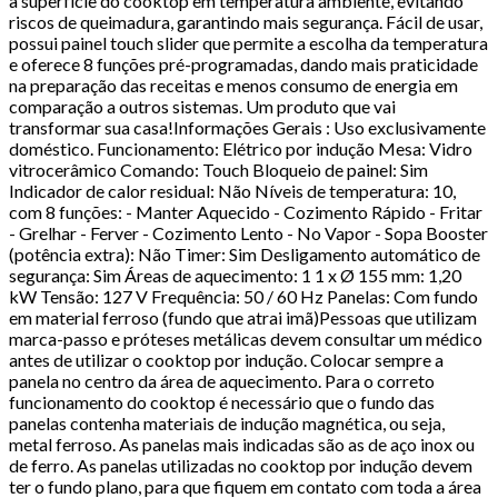
a superfície do cooktop em temperatura ambiente, evitando
riscos de queimadura, garantindo mais segurança. Fácil de usar,
possui painel touch slider que permite a escolha da temperatura
e oferece 8 funções pré-programadas, dando mais praticidade
na preparação das receitas e menos consumo de energia em
comparação a outros sistemas. Um produto que vai
transformar sua casa!Informações Gerais : Uso exclusivamente
doméstico. Funcionamento: Elétrico por indução Mesa: Vidro
vitrocerâmico Comando: Touch Bloqueio de painel: Sim
Indicador de calor residual: Não Níveis de temperatura: 10,
com 8 funções: - Manter Aquecido - Cozimento Rápido - Fritar
- Grelhar - Ferver - Cozimento Lento - No Vapor - Sopa Booster
(potência extra): Não Timer: Sim Desligamento automático de
segurança: Sim Áreas de aquecimento: 1 1 x Ø 155 mm: 1,20
kW Tensão: 127 V Frequência: 50 / 60 Hz Panelas: Com fundo
em material ferroso (fundo que atrai imã)Pessoas que utilizam
marca-passo e próteses metálicas devem consultar um médico
antes de utilizar o cooktop por indução. Colocar sempre a
panela no centro da área de aquecimento. Para o correto
funcionamento do cooktop é necessário que o fundo das
panelas contenha materiais de indução magnética, ou seja,
metal ferroso. As panelas mais indicadas são as de aço inox ou
de ferro. As panelas utilizadas no cooktop por indução devem
ter o fundo plano, para que fiquem em contato com toda a área