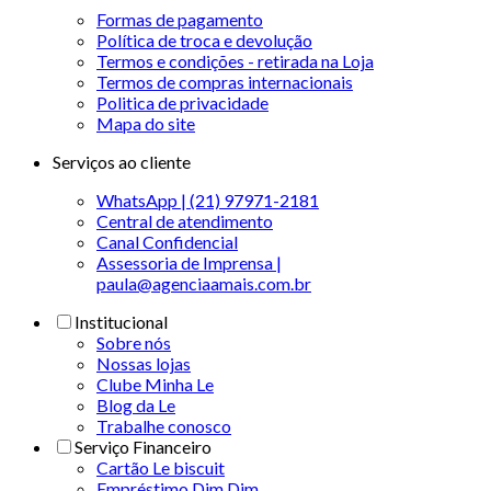
Formas de pagamento
Política de troca e devolução
Termos e condições - retirada na Loja
Termos de compras internacionais
Politica de privacidade
Mapa do site
Serviços ao cliente
WhatsApp | (21) 97971-2181
Central de atendimento
Canal Confidencial
Assessoria de Imprensa |
paula@agenciaamais.com.br
Institucional
Sobre nós
Nossas lojas
Clube Minha Le
Blog da Le
Trabalhe conosco
Serviço Financeiro
Cartão Le biscuit
Empréstimo Dim Dim