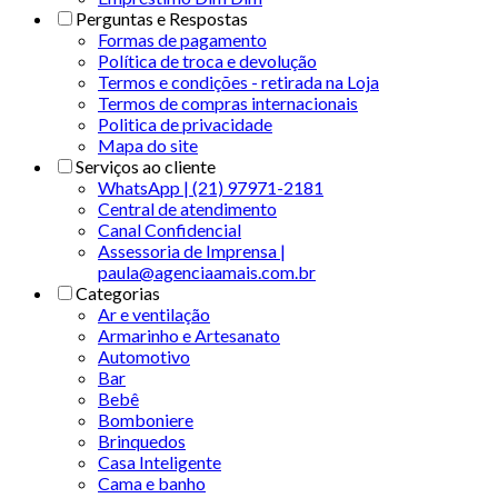
Perguntas e Respostas
Formas de pagamento
Política de troca e devolução
Termos e condições - retirada na Loja
Termos de compras internacionais
Politica de privacidade
Mapa do site
Serviços ao cliente
WhatsApp | (21) 97971-2181
Central de atendimento
Canal Confidencial
Assessoria de Imprensa |
paula@agenciaamais.com.br
Categorias
Ar e ventilação
Armarinho e Artesanato
Automotivo
Bar
Bebê
Bomboniere
Brinquedos
Casa Inteligente
Cama e banho