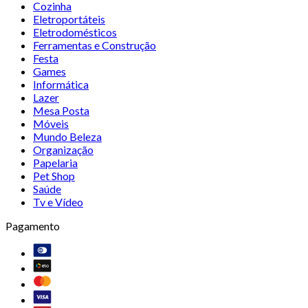
Cozinha
Eletroportáteis
Eletrodomésticos
Ferramentas e Construção
Festa
Games
Informática
Lazer
Mesa Posta
Móveis
Mundo Beleza
Organização
Papelaria
Pet Shop
Saúde
Tv e Vídeo
Pagamento