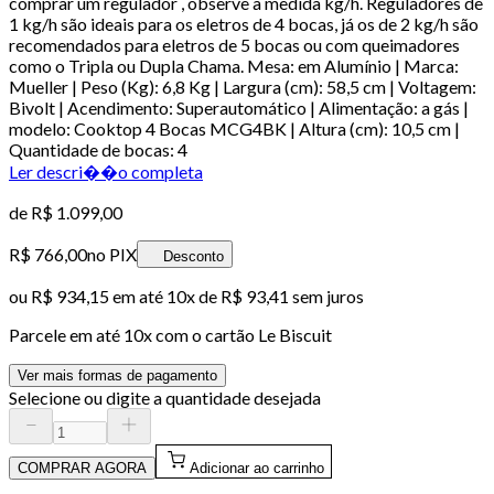
comprar um regulador , observe a medida kg/h. Reguladores de
1 kg/h são ideais para os eletros de 4 bocas, já os de 2 kg/h são
recomendados para eletros de 5 bocas ou com queimadores
como o Tripla ou Dupla Chama. Mesa: em Alumínio | Marca:
Mueller | Peso (Kg): 6,8 Kg | Largura (cm): 58,5 cm | Voltagem:
Bivolt | Acendimento: Superautomático | Alimentação: a gás |
modelo: Cooktop 4 Bocas MCG4BK | Altura (cm): 10,5 cm |
Quantidade de bocas: 4
Ler descri��o completa
de
R$ 1.099,00
R$ 766,00
no PIX
Desconto
ou
R$ 934,15
em até
10x de R$ 93,41 sem juros
Parcele em até
10
x com o cartão
Le Biscuit
Ver mais formas de pagamento
Selecione ou digite a quantidade desejada
COMPRAR AGORA
Adicionar ao carrinho