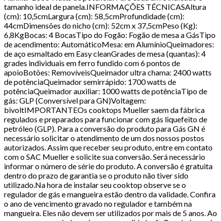
tamanho ideal de panela.INFORMAÇÕES TÉCNICASAltura
(cm): 10,5cmLargura (cm): 58,5cmProfundidade (cm):
44cmDimensões do nicho (cm): 52cm x 37,5cmPeso (Kg):
6,8KgBocas: 4 BocasTipo do Fogão: Fogão de mesa a GásTipo
de acendimento: AutomáticoMesa: em AlumínioQueimadores:
de aço esmaltado em Easy cleanGrades de mesa (quantas): 4
grades individuais em ferro fundido com 6 pontos de
apoioBotões: RemovíveisQueimador ultra chama: 2400 watts
de potênciaQueimador semirrápido: 1700 watts de
potênciaQueimador auxiliar: 1000 watts de potênciaTipo de
gás: GLP (Conversível para GN)Voltagem:
bivoltIMPORTANTEOs cooktops Mueller saem da fábrica
regulados e preparados para funcionar com gás liquefeito de
petróleo (GLP). Para a conversão do produto para Gás GN é
necessário solicitar o atendimento de um dos nossos postos
autorizados. Assim que receber seu produto, entre em contato
com o SAC Mueller e solicite sua conversão. Será necessário
informar o número de série do produto. A conversão é gratuita
dentro do prazo de garantia se o produto não tiver sido
utilizado.Na hora de instalar seu cooktop observe se o
regulador de gás e mangueira estão dentro da validade. Confira
o ano de vencimento gravado no regulador e também na
mangueira. Eles não devem ser utilizados por mais de 5 anos. Ao