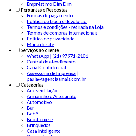
Empréstimo Dim Dim
Perguntas e Respostas
Formas de pagamento
Política de troca e devolução
Termos e condições - retirada na Loja
Termos de compras internacionais
Politica de privacidade
Mapa do site
Serviços ao cliente
WhatsApp | (21) 97971-2181
Central de atendimento
Canal Confidencial
Assessoria de Imprensa |
paula@agenciaamais.com.br
Categorias
Ar e ventilação
Armarinho e Artesanato
Automotivo
Bar
Bebê
Bomboniere
Brinquedos
Casa Inteligente