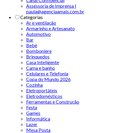
Canal Confidencial
Assessoria de Imprensa |
paula@agenciaamais.com.br
Categorias
Ar e ventilação
Armarinho e Artesanato
Automotivo
Bar
Bebê
Bomboniere
Brinquedos
Casa Inteligente
Cama e banho
Celulares e Telefonia
Copa do Mundo 2026
Cozinha
Eletroportáteis
Eletrodomésticos
Ferramentas e Construção
Festa
Games
Informática
Lazer
Mesa Posta