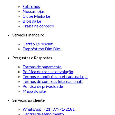
Sobre nós
Nossas lojas
Clube Minha Le
Blog da Le
Trabalhe conosco
Serviço Financeiro
Cartão Le biscuit
Empréstimo Dim Dim
Perguntas e Respostas
Formas de pagamento
Política de troca e devolução
Termos e condições - retirada na Loja
Termos de compras internacionais
Politica de privacidade
Mapa do site
Serviços ao cliente
WhatsApp | (21) 97971-2181
Central de atendimento