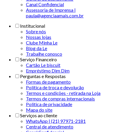
Canal Confidencial
Assessoria de Imprensa |
paula@agenciaamais.com.br
Institucional
Sobre nós
Nossas lojas
Clube Minha Le
Blog da Le
Trabalhe conosco
Serviço Financeiro
Cartão Le biscuit
Empréstimo Dim Dim
Perguntas e Respostas
Formas de pagamento
Política de troca e devolução
Termos e condições - retirada na Loja
Termos de compras internacionais
Politica de privacidade
Mapa do site
Serviços ao cliente
WhatsApp | (21) 97971-2181
Central de atendimento