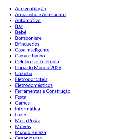
Ar e ventilação
Armarinho e Artesanato
Automotivo
Bar
Bebê
Bomboniere
Brinquedos
Casa Inteligente
Cama e banho
Celulares e Telefonia
Copa do Mundo 2026
Cozinha
Eletroportáteis
Eletrodomésticos
Ferramentas e Construção
Festa
Games
Informática
Lazer
Mesa Posta
Móveis
Mundo Beleza
Organização