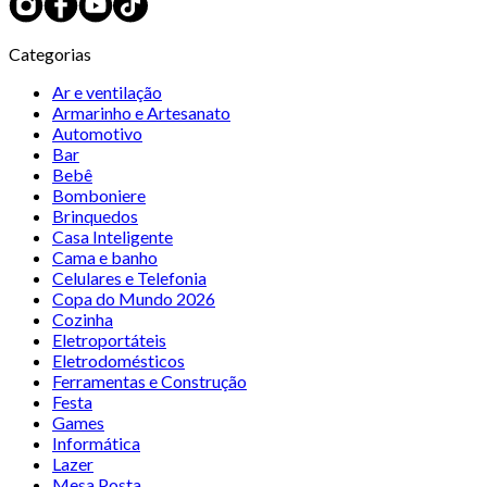
Categorias
Ar e ventilação
Armarinho e Artesanato
Automotivo
Bar
Bebê
Bomboniere
Brinquedos
Casa Inteligente
Cama e banho
Celulares e Telefonia
Copa do Mundo 2026
Cozinha
Eletroportáteis
Eletrodomésticos
Ferramentas e Construção
Festa
Games
Informática
Lazer
Mesa Posta