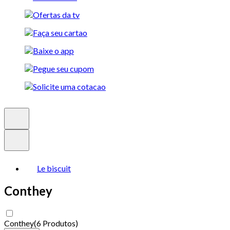
Le biscuit
Conthey
Conthey
(
6 Produtos
)