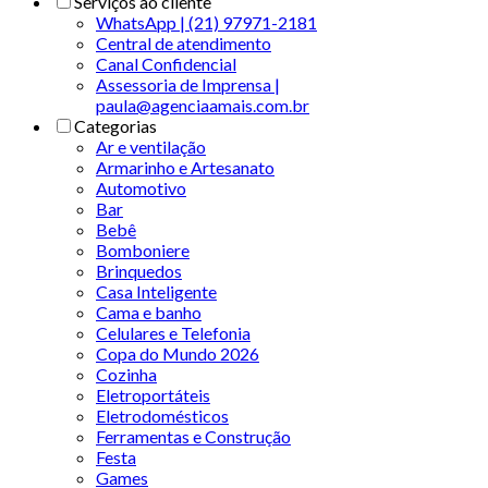
Serviços ao cliente
WhatsApp | (21) 97971-2181
Central de atendimento
Canal Confidencial
Assessoria de Imprensa |
paula@agenciaamais.com.br
Categorias
Ar e ventilação
Armarinho e Artesanato
Automotivo
Bar
Bebê
Bomboniere
Brinquedos
Casa Inteligente
Cama e banho
Celulares e Telefonia
Copa do Mundo 2026
Cozinha
Eletroportáteis
Eletrodomésticos
Ferramentas e Construção
Festa
Games