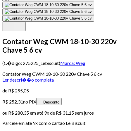
Contator Weg CWM 18-10-30 220v
Chave 5 6 cv
(C�digo:
275225_Lebiscuit
)
Marca:
Weg
Contator Weg CWM 18-10-30 220v Chave 5 6 cv
Ler descri��o completa
de
R$ 295,05
R$ 252,31
no PIX
Desconto
ou
R$ 280,35
em até
9x de R$ 31,15 sem juros
Parcele em até
9
x com o cartão
Le Biscuit