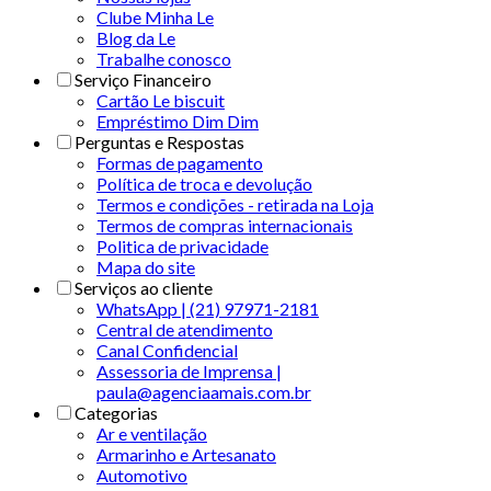
Clube Minha Le
Blog da Le
Trabalhe conosco
Serviço Financeiro
Cartão Le biscuit
Empréstimo Dim Dim
Perguntas e Respostas
Formas de pagamento
Política de troca e devolução
Termos e condições - retirada na Loja
Termos de compras internacionais
Politica de privacidade
Mapa do site
Serviços ao cliente
WhatsApp | (21) 97971-2181
Central de atendimento
Canal Confidencial
Assessoria de Imprensa |
paula@agenciaamais.com.br
Categorias
Ar e ventilação
Armarinho e Artesanato
Automotivo