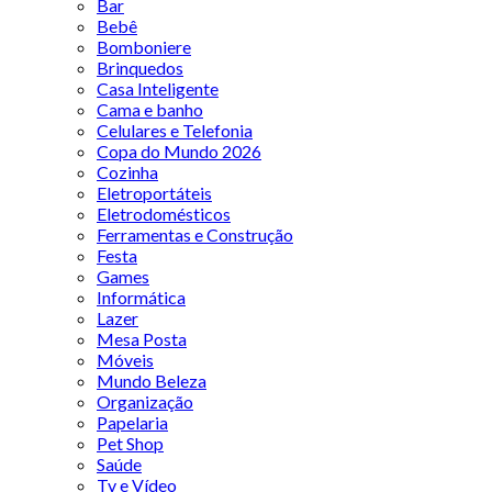
Bar
Bebê
Bomboniere
Brinquedos
Casa Inteligente
Cama e banho
Celulares e Telefonia
Copa do Mundo 2026
Cozinha
Eletroportáteis
Eletrodomésticos
Ferramentas e Construção
Festa
Games
Informática
Lazer
Mesa Posta
Móveis
Mundo Beleza
Organização
Papelaria
Pet Shop
Saúde
Tv e Vídeo