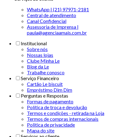
WhatsApp | (21) 97971-2181
Central de atendimento
Canal Confidencial
Assessoria de Imprensa |
paula@agenciaamais.com.br
Institucional
Sobre nós
Nossas lojas
Clube Minha Le
Blog da Le
Trabalhe conosco
Serviço Financeiro
Cartão Le biscuit
Empréstimo Dim Dim
Perguntas e Respostas
Formas de pagamento
Política de troca e devolução
Termos e condições - retirada na Loja
Termos de compras internacionais
Politica de privacidade
Mapa do site
Serviços ao cliente