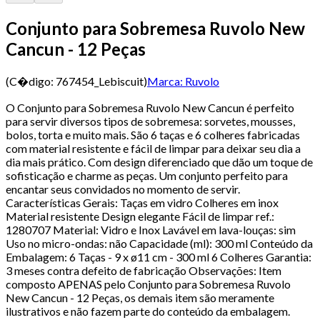
Conjunto para Sobremesa Ruvolo New
Cancun - 12 Peças
(C�digo:
767454_Lebiscuit
)
Marca:
Ruvolo
O Conjunto para Sobremesa Ruvolo New Cancun é perfeito
para servir diversos tipos de sobremesa: sorvetes, mousses,
bolos, torta e muito mais. São 6 taças e 6 colheres fabricadas
com material resistente e fácil de limpar para deixar seu dia a
dia mais prático. Com design diferenciado que dão um toque de
sofisticação e charme as peças. Um conjunto perfeito para
encantar seus convidados no momento de servir.
Características Gerais: Taças em vidro Colheres em inox
Material resistente Design elegante Fácil de limpar ref.:
1280707 Material: Vidro e Inox Lavável em lava-louças: sim
Uso no micro-ondas: não Capacidade (ml): 300 ml Conteúdo da
Embalagem: 6 Taças - 9 x ø11 cm - 300 ml 6 Colheres Garantia:
3 meses contra defeito de fabricação Observações: Item
composto APENAS pelo Conjunto para Sobremesa Ruvolo
New Cancun - 12 Peças, os demais item são meramente
ilustrativos e não fazem parte do conteúdo da embalagem.