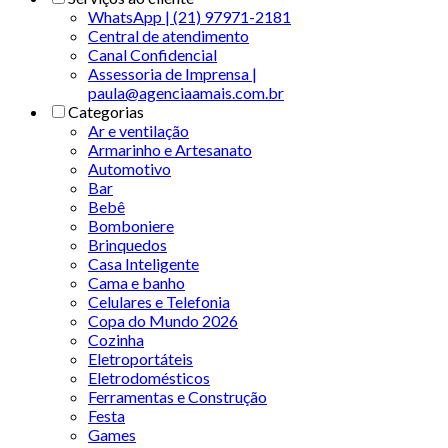
WhatsApp | (21) 97971-2181
Central de atendimento
Canal Confidencial
Assessoria de Imprensa |
paula@agenciaamais.com.br
Categorias
Ar e ventilação
Armarinho e Artesanato
Automotivo
Bar
Bebê
Bomboniere
Brinquedos
Casa Inteligente
Cama e banho
Celulares e Telefonia
Copa do Mundo 2026
Cozinha
Eletroportáteis
Eletrodomésticos
Ferramentas e Construção
Festa
Games