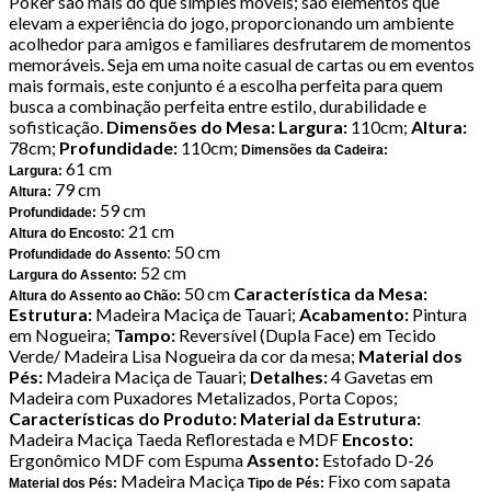
Poker são mais do que simples móveis; são elementos que
elevam a experiência do jogo, proporcionando um ambiente
acolhedor para amigos e familiares desfrutarem de momentos
memoráveis. Seja em uma noite casual de cartas ou em eventos
mais formais, este conjunto é a escolha perfeita para quem
busca a combinação perfeita entre estilo, durabilidade e
sofisticação.
Dimensões do Mesa:
Largura:
110cm;
Altura:
78cm;
Profundidade:
110cm;
Dimensões da Cadeira:
61 cm
Largura:
79 cm
Altura:
59 cm
Profundidade:
: 21 cm
Altura do Encosto
: 50 cm
Profundidade do Assento
52 cm
Largura do Assento:
50 cm
Característica da Mesa:
Altura do Assento ao Chão:
Estrutura:
Madeira Maciça de Tauari;
Acabamento:
Pintura
em Nogueira;
Tampo:
Reversível (Dupla Face) em Tecido
Verde/ Madeira Lisa Nogueira da cor da mesa;
Material dos
Pés:
Madeira Maciça de Tauari;
Detalhes:
4 Gavetas em
Madeira com Puxadores Metalizados, Porta Copos;
Características do Produto:
Material da Estrutura:
Madeira Maciça Taeda Reflorestada e MDF
Encosto:
Ergonômico MDF com Espuma
Assento:
Estofado D-26
Madeira Maciça
Fixo com sapata
Material dos Pés:
Tipo de Pés: