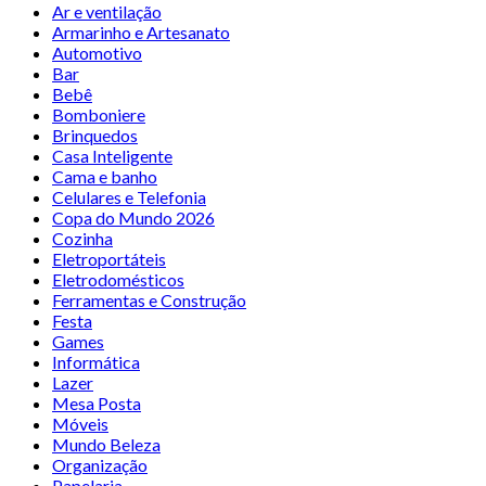
Ar e ventilação
Armarinho e Artesanato
Automotivo
Bar
Bebê
Bomboniere
Brinquedos
Casa Inteligente
Cama e banho
Celulares e Telefonia
Copa do Mundo 2026
Cozinha
Eletroportáteis
Eletrodomésticos
Ferramentas e Construção
Festa
Games
Informática
Lazer
Mesa Posta
Móveis
Mundo Beleza
Organização
Papelaria