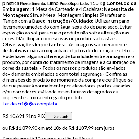
plástica
Linho
150 Kg
Conteúdo da
Revestimento:
Peso Suportado:
Embalagem:
1 Mesa de Carteado e 4 Cadeiras;
Necessita de
Montagem:
Sim, a Mesa; Montagem Simples (Parafusar o
Tampo com a Base);
Instruções/Cuidado:
Utilizar um pano
levemente umedecido com água, seguido de pano seco. Evitar
exposição ao sol, para que o produto não sofra alteração nas
cores. Não limpar com escovas ou produtos abrasivos.
Observações Importantes:
- As imagens são meramente
ilustrativas e não acompanham objetos de decoração e eletros -
Pode haver alguma diferença de tonalidade entre a imagem e o
produto, por conta do tratamento de imagens e a calibração de
cores da sua tela. - Todos os nossos produtos são enviados
devidamente embalados e com total segurança - Confira as
dimensões do produto no momento da compra e certifique-se
de que passará normalmente por elevadores, portas, escadas
e/ou corredores, evitando assim futuros desagrados ou
imprevistos com a entrega do produto.
Ler descri��o completa
R$ 10.691,91
no PIX
Desconto
ou
R$ 11.879,90
em até
10x de R$ 1187,99 sem juros
Parcele em até
10
x com o cartão
Le Biscuit