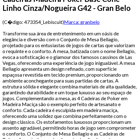
Linho Cinza/Nogueira G42 - Gran Belo
(C�digo:
473354_Lebiscuit
)
Marca:
granbelo
Transforme sua área de entretenimento em um oásis de
elegância e diversão com o Conjunto de Mesa Bellagio,
projetado para os entusiastas de jogos de cartas que valorizam
o requinte e o conforto. A mesa, batizada com o nome Bellagio,
evoca a sofisticação e o glamour dos famosos cassinos de Las
Vegas, oferecendo uma experiência de jogo inigualável. A mesa
Bellagio apresenta um design refinado, com superfície
espaçosa revestida em tecido premium, proporcionando um
ambiente aconchegante para suas partidas de cartas. A
estrutura sólida e elegante combina materiais de alta qualidade,
garantindo durabilidade e um toque luxuoso ao seu espaço de
jogos. Complementando a mesa, as 4 Cadeiras de Poker em
Madeira Maciça são o exemplo perfeito de artesanato e
conforto. Cada cadeira é esculpida em madeira maciça,
oferecendo uma solidez que combina perfeitamente com o
design clássico. Os estofamentos luxuosos proporcionam um
assento agradável, permitindo horas de jogo sem comprometer
o conforto. O Conjunto de Mesa Bellagio e as Cadeiras de