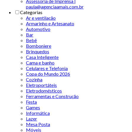
Assessoria de Imprensa |
paula@agenciaamais.com.br
Categorias
Ar e ventilação
Armarinho e Artesanato
Automotivo
Bar
Bebê
Bomboniere
Brinquedos
Casa Inteligente
Cama e banho
Celulares e Telefonia
Copa do Mundo 2026
Cozinha
Eletroportáteis
Eletrodomésticos
Ferramentas e Construção
Festa
Games
Informática
Lazer
Mesa Posta
Móveis