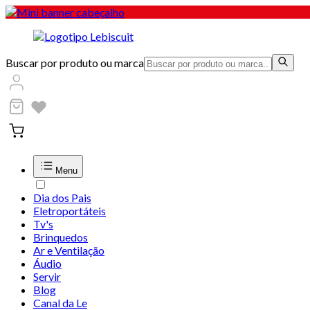
Buscar por produto ou marca
Menu
Dia dos Pais
Eletroportáteis
Tv's
Brinquedos
Ar e Ventilação
Áudio
Servir
Blog
Canal da Le