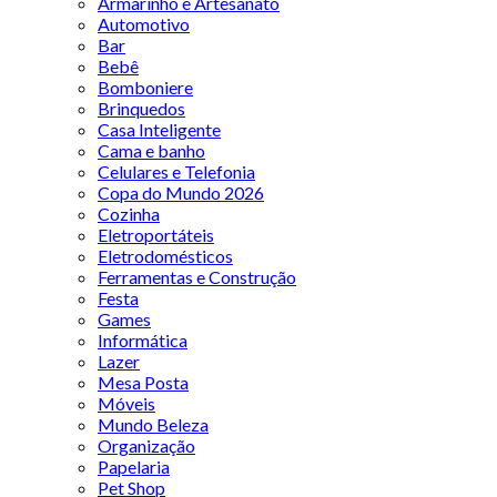
Armarinho e Artesanato
Automotivo
Bar
Bebê
Bomboniere
Brinquedos
Casa Inteligente
Cama e banho
Celulares e Telefonia
Copa do Mundo 2026
Cozinha
Eletroportáteis
Eletrodomésticos
Ferramentas e Construção
Festa
Games
Informática
Lazer
Mesa Posta
Móveis
Mundo Beleza
Organização
Papelaria
Pet Shop