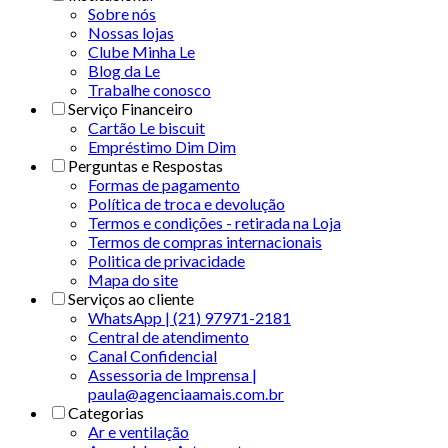
Sobre nós
Nossas lojas
Clube Minha Le
Blog da Le
Trabalhe conosco
Serviço Financeiro
Cartão Le biscuit
Empréstimo Dim Dim
Perguntas e Respostas
Formas de pagamento
Política de troca e devolução
Termos e condições - retirada na Loja
Termos de compras internacionais
Politica de privacidade
Mapa do site
Serviços ao cliente
WhatsApp | (21) 97971-2181
Central de atendimento
Canal Confidencial
Assessoria de Imprensa |
paula@agenciaamais.com.br
Categorias
Ar e ventilação