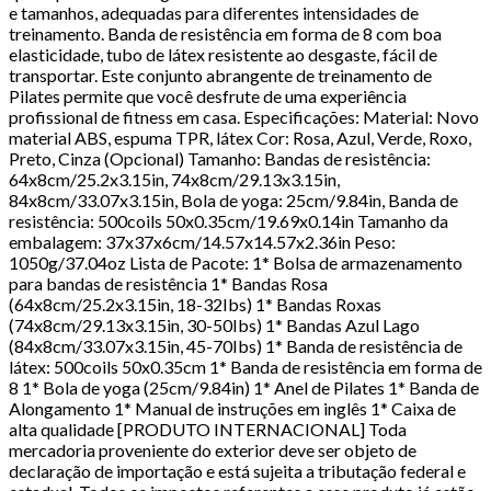
e tamanhos, adequadas para diferentes intensidades de
treinamento. Banda de resistência em forma de 8 com boa
elasticidade, tubo de látex resistente ao desgaste, fácil de
transportar. Este conjunto abrangente de treinamento de
Pilates permite que você desfrute de uma experiência
profissional de fitness em casa. Especificações: Material: Novo
material ABS, espuma TPR, látex Cor: Rosa, Azul, Verde, Roxo,
Preto, Cinza (Opcional) Tamanho: Bandas de resistência:
64x8cm/25.2x3.15in, 74x8cm/29.13x3.15in,
84x8cm/33.07x3.15in, Bola de yoga: 25cm/9.84in, Banda de
resistência: 500coils 50x0.35cm/19.69x0.14in Tamanho da
embalagem: 37x37x6cm/14.57x14.57x2.36in Peso:
1050g/37.04oz Lista de Pacote: 1* Bolsa de armazenamento
para bandas de resistência 1* Bandas Rosa
(64x8cm/25.2x3.15in, 18-32Ibs) 1* Bandas Roxas
(74x8cm/29.13x3.15in, 30-50Ibs) 1* Bandas Azul Lago
(84x8cm/33.07x3.15in, 45-70Ibs) 1* Banda de resistência de
látex: 500coils 50x0.35cm 1* Banda de resistência em forma de
8 1* Bola de yoga (25cm/9.84in) 1* Anel de Pilates 1* Banda de
Alongamento 1* Manual de instruções em inglês 1* Caixa de
alta qualidade [PRODUTO INTERNACIONAL] Toda
mercadoria proveniente do exterior deve ser objeto de
declaração de importação e está sujeita a tributação federal e