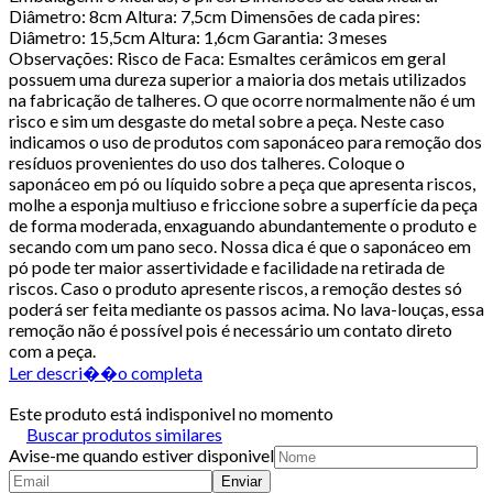
Diâmetro: 8cm Altura: 7,5cm Dimensões de cada pires:
Diâmetro: 15,5cm Altura: 1,6cm Garantia: 3 meses
Observações: Risco de Faca: Esmaltes cerâmicos em geral
possuem uma dureza superior a maioria dos metais utilizados
na fabricação de talheres. O que ocorre normalmente não é um
risco e sim um desgaste do metal sobre a peça. Neste caso
indicamos o uso de produtos com saponáceo para remoção dos
resíduos provenientes do uso dos talheres. Coloque o
saponáceo em pó ou líquido sobre a peça que apresenta riscos,
molhe a esponja multiuso e friccione sobre a superfície da peça
de forma moderada, enxaguando abundantemente o produto e
secando com um pano seco. Nossa dica é que o saponáceo em
pó pode ter maior assertividade e facilidade na retirada de
riscos. Caso o produto apresente riscos, a remoção destes só
poderá ser feita mediante os passos acima. No lava-louças, essa
remoção não é possível pois é necessário um contato direto
com a peça.
Ler descri��o completa
Este produto está indisponivel no momento
Buscar produtos similares
Avise-me quando estiver disponivel
Enviar