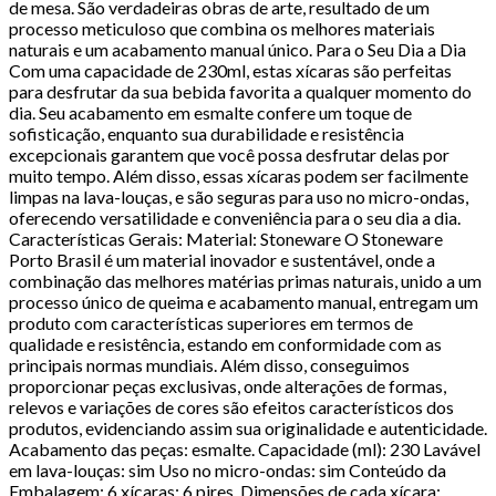
de mesa. São verdadeiras obras de arte, resultado de um
processo meticuloso que combina os melhores materiais
naturais e um acabamento manual único. Para o Seu Dia a Dia
Com uma capacidade de 230ml, estas xícaras são perfeitas
para desfrutar da sua bebida favorita a qualquer momento do
dia. Seu acabamento em esmalte confere um toque de
sofisticação, enquanto sua durabilidade e resistência
excepcionais garantem que você possa desfrutar delas por
muito tempo. Além disso, essas xícaras podem ser facilmente
limpas na lava-louças, e são seguras para uso no micro-ondas,
oferecendo versatilidade e conveniência para o seu dia a dia.
Características Gerais: Material: Stoneware O Stoneware
Porto Brasil é um material inovador e sustentável, onde a
combinação das melhores matérias primas naturais, unido a um
processo único de queima e acabamento manual, entregam um
produto com características superiores em termos de
qualidade e resistência, estando em conformidade com as
principais normas mundiais. Além disso, conseguimos
proporcionar peças exclusivas, onde alterações de formas,
relevos e variações de cores são efeitos característicos dos
produtos, evidenciando assim sua originalidade e autenticidade.
Acabamento das peças: esmalte. Capacidade (ml): 230 Lavável
em lava-louças: sim Uso no micro-ondas: sim Conteúdo da
Embalagem: 6 xícaras; 6 pires. Dimensões de cada xícara: