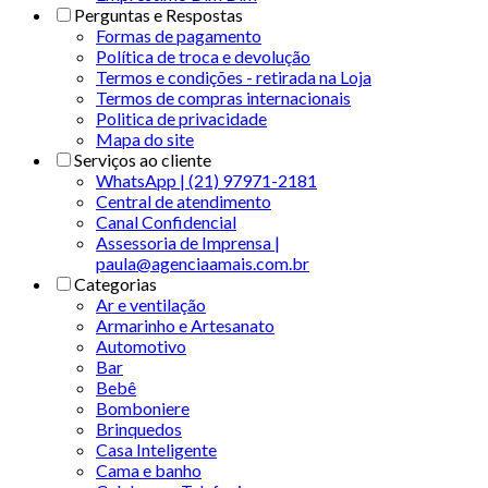
Perguntas e Respostas
Formas de pagamento
Política de troca e devolução
Termos e condições - retirada na Loja
Termos de compras internacionais
Politica de privacidade
Mapa do site
Serviços ao cliente
WhatsApp | (21) 97971-2181
Central de atendimento
Canal Confidencial
Assessoria de Imprensa |
paula@agenciaamais.com.br
Categorias
Ar e ventilação
Armarinho e Artesanato
Automotivo
Bar
Bebê
Bomboniere
Brinquedos
Casa Inteligente
Cama e banho