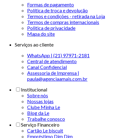
Formas de pagamento
Política de troca e devolução
Termos e condições - retirada na Loja
Termos de compras internacionais
Politica de privacidade
Mapa do site
Serviços ao cliente
WhatsApp | (21) 97971-2181
Central de atendimento
Canal Confidencial
Assessoria de Imprensa |
paula@agenciaamais.com.br
Institucional
Sobre nós
Nossas lojas
Clube Minha Le
Blog da Le
Trabalhe conosco
Serviço Financeiro
Cartão Le biscuit
Empréstimo Dim Dim