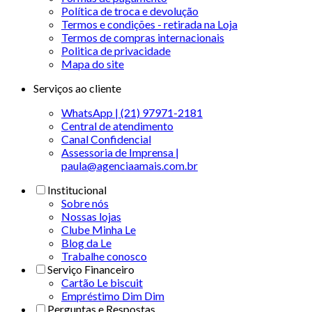
Política de troca e devolução
Termos e condições - retirada na Loja
Termos de compras internacionais
Politica de privacidade
Mapa do site
Serviços ao cliente
WhatsApp | (21) 97971-2181
Central de atendimento
Canal Confidencial
Assessoria de Imprensa |
paula@agenciaamais.com.br
Institucional
Sobre nós
Nossas lojas
Clube Minha Le
Blog da Le
Trabalhe conosco
Serviço Financeiro
Cartão Le biscuit
Empréstimo Dim Dim
Perguntas e Respostas