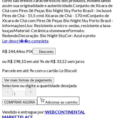
cores são efeitos característicos dos produtos, evidenciando
assim sua originalidade e autenticidade.Conjunto de Xícara de
Chá com Pires 06 Peças Bio Night Sky Porto Brasil - Incluso6
Pires de Chá - 15,5 cm6 Xícaras de Chá - 170 mlConjunto de
Xícara de Chá com Pires 06 Peças Bio Night Sky Porto Brasil -
InformaçõesUso: Resistente a micro-ondas, resistente a lava-
louçasMaterial: Cerâmica stonewareFormato:
RedondoDecoração: Bio Night SkyCor: Azul e preto
Ler descri��o completa
R$ 244,44
no PIX
Desconto
ou
R$ 298,10
em até
9x de R$ 33,12 sem juros
Parcele em até
9
x com o cartão
Le Biscuit
Ver mais formas de pagamento
Selecione ou digite a quantidade desejada
COMPRAR AGORA
Adicionar ao carrinho
Vendido e entregue por:
WEBCONTINENTAL
MARKETPLACE