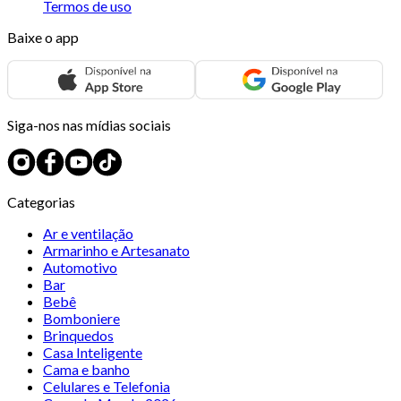
Termos de uso
Baixe o app
Siga-nos nas mídias sociais
Categorias
Ar e ventilação
Armarinho e Artesanato
Automotivo
Bar
Bebê
Bomboniere
Brinquedos
Casa Inteligente
Cama e banho
Celulares e Telefonia