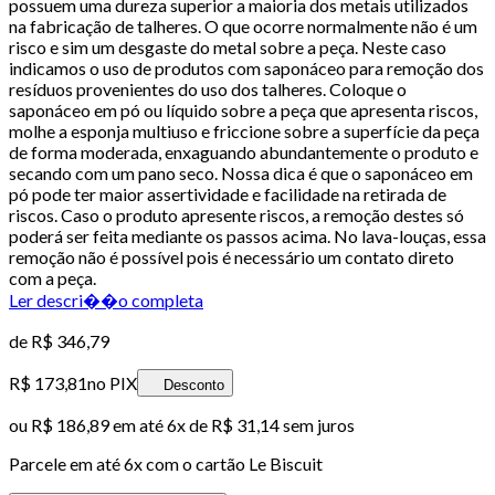
possuem uma dureza superior a maioria dos metais utilizados
na fabricação de talheres. O que ocorre normalmente não é um
risco e sim um desgaste do metal sobre a peça. Neste caso
indicamos o uso de produtos com saponáceo para remoção dos
resíduos provenientes do uso dos talheres. Coloque o
saponáceo em pó ou líquido sobre a peça que apresenta riscos,
molhe a esponja multiuso e friccione sobre a superfície da peça
de forma moderada, enxaguando abundantemente o produto e
secando com um pano seco. Nossa dica é que o saponáceo em
pó pode ter maior assertividade e facilidade na retirada de
riscos. Caso o produto apresente riscos, a remoção destes só
poderá ser feita mediante os passos acima. No lava-louças, essa
remoção não é possível pois é necessário um contato direto
com a peça.
Ler descri��o completa
de
R$ 346,79
R$ 173,81
no PIX
Desconto
ou
R$ 186,89
em até
6x de R$ 31,14 sem juros
Parcele em até
6
x com o cartão
Le Biscuit