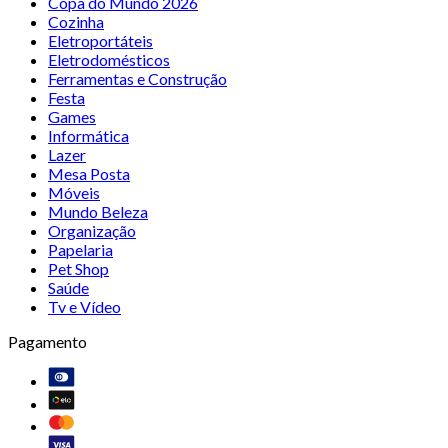
Copa do Mundo 2026
Cozinha
Eletroportáteis
Eletrodomésticos
Ferramentas e Construção
Festa
Games
Informática
Lazer
Mesa Posta
Móveis
Mundo Beleza
Organização
Papelaria
Pet Shop
Saúde
Tv e Vídeo
Pagamento