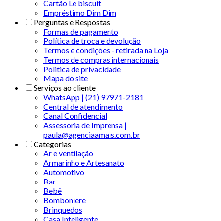
Cartão Le biscuit
Empréstimo Dim Dim
Perguntas e Respostas
Formas de pagamento
Política de troca e devolução
Termos e condições - retirada na Loja
Termos de compras internacionais
Politica de privacidade
Mapa do site
Serviços ao cliente
WhatsApp | (21) 97971-2181
Central de atendimento
Canal Confidencial
Assessoria de Imprensa |
paula@agenciaamais.com.br
Categorias
Ar e ventilação
Armarinho e Artesanato
Automotivo
Bar
Bebê
Bomboniere
Brinquedos
Casa Inteligente