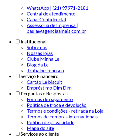
WhatsApp | (21) 97971-2181
Central de atendimento
Canal Confidencial
Assessoria de Imprensa |
paula@agenciaamais.com.br
Institucional
Sobre nós
Nossas lojas
Clube Minha Le
Blog da Le
Trabalhe conosco
Serviço Financeiro
Cartão Le biscuit
Empréstimo Dim Dim
Perguntas e Respostas
Formas de pagamento
Política de troca e devolução
Termos e condições - retirada na Loja
Termos de compras internacionais
Politica de privacidade
Mapa do site
Serviços ao cliente