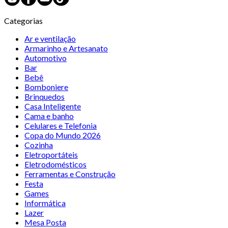
Categorias
Ar e ventilação
Armarinho e Artesanato
Automotivo
Bar
Bebê
Bomboniere
Brinquedos
Casa Inteligente
Cama e banho
Celulares e Telefonia
Copa do Mundo 2026
Cozinha
Eletroportáteis
Eletrodomésticos
Ferramentas e Construção
Festa
Games
Informática
Lazer
Mesa Posta