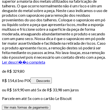
superior a maioria dos metais utilizados na fabricação de
talheres. O que ocorre normalmente não é um risco e sim um
desgaste do metal sobre a peça. Neste caso indicamos o uso de
produtos com saponáceo para remoção dos resíduos
provenientes do uso dos talheres. Coloque o saponáceo em pó
ou líquido sobre a peça que apresenta riscos, molhe a esponja
multiuso e friccione sobre a superfície da peça de forma
moderada, enxaguando abundantemente o produto e secando
com um pano seco. Nossa dica é que o saponáceo em pó pode
ter maior assertividade e facilidade na retirada de riscos. Caso
o produto apresente riscos, a remoção destes só poderá ser
feita mediante os passos acima. No lava-louças, essa remoção
não é possível pois é necessário um contato direto com a peça.
Ler descri��o completa
de
R$ 329,80
R$ 154,61
no PIX
Desconto
ou
R$ 169,90
em até
5x de R$ 33,98 sem juros
Parcele em até
5
x com o cartão
Le Biscuit
Ver mais formas de pagamento