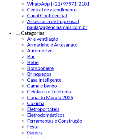
WhatsApp | (21) 97971-2181
Central de atendimento
Canal Confidencial
Assessoria de Imprensa |
paula@agenciaamais.com.br
Categorias
Ar e ventilação
Armarinho e Artesanato
Automotivo
Bar
Bebê
Bomboniere
Brinquedos
Casa Inteligente
Cama e banho
Celulares e Telefonia
Copa do Mundo 2026
Cozinha
Eletroportáteis
Eletrodomésticos
Ferramentas e Construção
Festa
Games