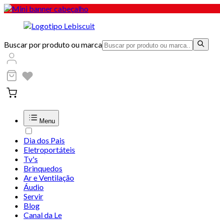
Buscar por produto ou marca
Menu
Dia dos Pais
Eletroportáteis
Tv's
Brinquedos
Ar e Ventilação
Áudio
Servir
Blog
Canal da Le