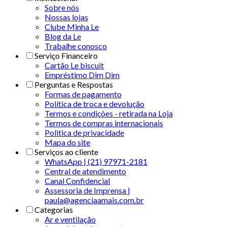
Sobre nós
Nossas lojas
Clube Minha Le
Blog da Le
Trabalhe conosco
Serviço Financeiro
Cartão Le biscuit
Empréstimo Dim Dim
Perguntas e Respostas
Formas de pagamento
Política de troca e devolução
Termos e condições - retirada na Loja
Termos de compras internacionais
Politica de privacidade
Mapa do site
Serviços ao cliente
WhatsApp | (21) 97971-2181
Central de atendimento
Canal Confidencial
Assessoria de Imprensa |
paula@agenciaamais.com.br
Categorias
Ar e ventilação