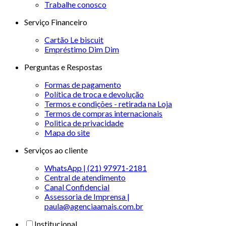
Trabalhe conosco
Serviço Financeiro
Cartão Le biscuit
Empréstimo Dim Dim
Perguntas e Respostas
Formas de pagamento
Política de troca e devolução
Termos e condições - retirada na Loja
Termos de compras internacionais
Politica de privacidade
Mapa do site
Serviços ao cliente
WhatsApp | (21) 97971-2181
Central de atendimento
Canal Confidencial
Assessoria de Imprensa |
paula@agenciaamais.com.br
Institucional