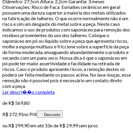
Diâmetro: 27,5cm Altura: 2,2cm Garantia: 3 meses
Observações: Risco de Faca: Esmaltes cerâmicos em geral
possuem uma dureza superior a maioria dos metais utilizados
na fabricação de talheres. O que ocorre normalmente não é um
risco e sim um desgaste do metal sobre a peça. Neste caso
indicamos o uso de produtos com saponáceo para remoção dos
resíduos provenientes do uso dos talheres. Coloque o
saponáceo em pó ou líquido sobre a peça que apresenta riscos,
molhe a esponja multiuso e friccione sobre a superfície da peça
de forma moderada, enxaguando abundantemente o produto e
secando com um pano seco. Nossa dica é que o saponáceo em
pó pode ter maior assertividade e facilidade na retirada de
riscos. Caso o produto apresente riscos, a remoção destes só
poderá ser feita mediante os passos acima. No lava-louças, essa
remoção não é possível pois é necessário um contato direto
com a peça.
Ler descri��o completa
de
R$ 569,80
R$ 272,91
no PIX
Desconto
ou
R$ 299,90
em até
10x de R$ 29,99 sem juros