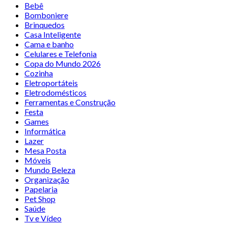
Bebê
Bomboniere
Brinquedos
Casa Inteligente
Cama e banho
Celulares e Telefonia
Copa do Mundo 2026
Cozinha
Eletroportáteis
Eletrodomésticos
Ferramentas e Construção
Festa
Games
Informática
Lazer
Mesa Posta
Móveis
Mundo Beleza
Organização
Papelaria
Pet Shop
Saúde
Tv e Vídeo