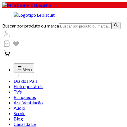
Buscar por produto ou marca
Menu
Dia dos Pais
Eletroportáteis
Tv's
Brinquedos
Ar e Ventilação
Áudio
Servir
Blog
Canal da Le