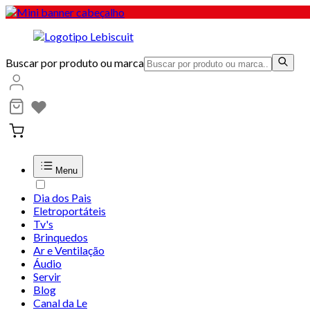
Buscar por produto ou marca
Menu
Dia dos Pais
Eletroportáteis
Tv's
Brinquedos
Ar e Ventilação
Áudio
Servir
Blog
Canal da Le