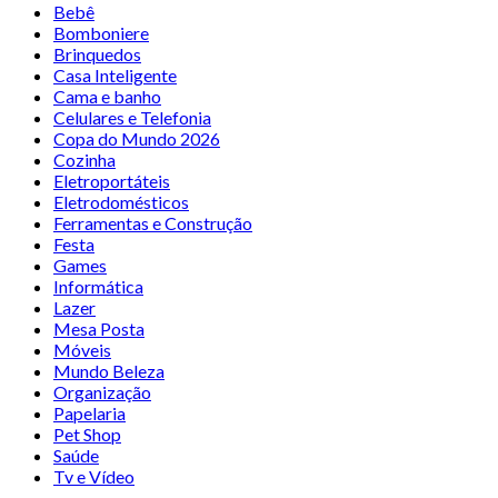
Bebê
Bomboniere
Brinquedos
Casa Inteligente
Cama e banho
Celulares e Telefonia
Copa do Mundo 2026
Cozinha
Eletroportáteis
Eletrodomésticos
Ferramentas e Construção
Festa
Games
Informática
Lazer
Mesa Posta
Móveis
Mundo Beleza
Organização
Papelaria
Pet Shop
Saúde
Tv e Vídeo