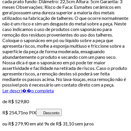
cada prato fundo: Diâmetro: 22,5cm Altura: 5cm Garantia: 3
meses Observações: Risco de Faca: Esmaltes cerâmicos em
geral possuem uma dureza superior a maioria dos metais
utilizados na fabricação de talheres. O que ocorre normalmente
não é um risco e sim um desgaste do metal sobre a peça. Neste
caso indicamos o uso de produtos com saponáceo para
remoção dos resíduos provenientes do uso dos talheres.
Coloque o saponáceo em pó ou líquido sobre a peça que
apresenta riscos, molhe a esponja multiuso e friccione sobre a
superfície da peça de forma moderada, enxaguando
abundantemente o produto e secando com um pano seco.
Nossa dica é que o saponáceo em pó pode ter maior
assertividade e facilidade na retirada de riscos. Caso o produto
apresente riscos, a remoção destes só poderá ser feita
mediante os passos acima. No lava-louças, essa remoção não é
possível pois é necessário um contato direto com a peça.
Ler descri��o completa
de
R$ 529,80
R$ 254,71
no PIX
Desconto
ou
R$ 279,90
em até
9x de R$ 31,10 sem juros