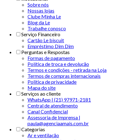
Sobre nós
Nossas lojas
Clube Minha Le
Blog da Le
Trabalhe conosco
Serviço Financeiro
Cartão Le biscuit
Empréstimo Dim Dim
Perguntas e Respostas
Formas de pagamento
Política de troca e devolução
Termos e condições - retirada na Loja
Termos de compras internacionais
Politica de privacidade
Mapa do site
Serviços ao cliente
WhatsApp | (21) 97971-2181
Central de atendimento
Canal Confidencial
Assessoria de Imprensa |
paula@agenciaamais.com.br
Categorias
Ar e ventilação