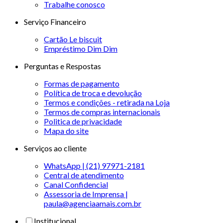
Trabalhe conosco
Serviço Financeiro
Cartão Le biscuit
Empréstimo Dim Dim
Perguntas e Respostas
Formas de pagamento
Política de troca e devolução
Termos e condições - retirada na Loja
Termos de compras internacionais
Politica de privacidade
Mapa do site
Serviços ao cliente
WhatsApp | (21) 97971-2181
Central de atendimento
Canal Confidencial
Assessoria de Imprensa |
paula@agenciaamais.com.br
Institucional