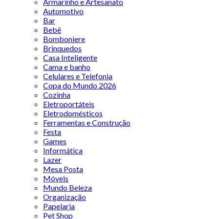
Armarinho e Artesanato
Automotivo
Bar
Bebê
Bomboniere
Brinquedos
Casa Inteligente
Cama e banho
Celulares e Telefonia
Copa do Mundo 2026
Cozinha
Eletroportáteis
Eletrodomésticos
Ferramentas e Construção
Festa
Games
Informática
Lazer
Mesa Posta
Móveis
Mundo Beleza
Organização
Papelaria
Pet Shop