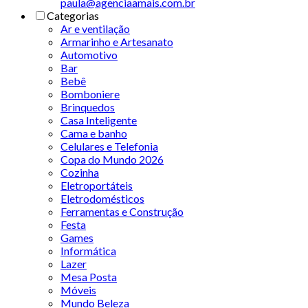
paula@agenciaamais.com.br
Categorias
Ar e ventilação
Armarinho e Artesanato
Automotivo
Bar
Bebê
Bomboniere
Brinquedos
Casa Inteligente
Cama e banho
Celulares e Telefonia
Copa do Mundo 2026
Cozinha
Eletroportáteis
Eletrodomésticos
Ferramentas e Construção
Festa
Games
Informática
Lazer
Mesa Posta
Móveis
Mundo Beleza