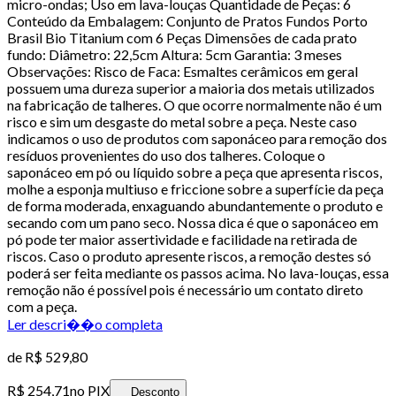
micro-ondas; Uso em lava-louças Quantidade de Peças: 6
Conteúdo da Embalagem: Conjunto de Pratos Fundos Porto
Brasil Bio Titanium com 6 Peças Dimensões de cada prato
fundo: Diâmetro: 22,5cm Altura: 5cm Garantia: 3 meses
Observações: Risco de Faca: Esmaltes cerâmicos em geral
possuem uma dureza superior a maioria dos metais utilizados
na fabricação de talheres. O que ocorre normalmente não é um
risco e sim um desgaste do metal sobre a peça. Neste caso
indicamos o uso de produtos com saponáceo para remoção dos
resíduos provenientes do uso dos talheres. Coloque o
saponáceo em pó ou líquido sobre a peça que apresenta riscos,
molhe a esponja multiuso e friccione sobre a superfície da peça
de forma moderada, enxaguando abundantemente o produto e
secando com um pano seco. Nossa dica é que o saponáceo em
pó pode ter maior assertividade e facilidade na retirada de
riscos. Caso o produto apresente riscos, a remoção destes só
poderá ser feita mediante os passos acima. No lava-louças, essa
remoção não é possível pois é necessário um contato direto
com a peça.
Ler descri��o completa
de
R$ 529,80
R$ 254,71
no PIX
Desconto