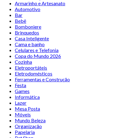
Armarinho e Artesanato
Automotivo
Bar
Bebê
Bomboniere
Brinquedos
Casa Inteligente
Cama e banho
Celulares e Telefonia
Copa do Mundo 2026
Cozinha
Eletroportáteis
Eletrodomésticos
Ferramentas e Construção
Festa
Games
Informática
Lazer
Mesa Posta
Móveis
Mundo Beleza
Organização
Papelaria
Pet Shop