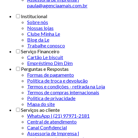
paula@agenciaamais.com.br
Institucional
Sobre nós
Nossas lojas
Clube Minha Le
Blog da Le
Trabalhe conosco
Serviço Financeiro
Cartão Le biscuit
Empréstimo Dim Dim
Perguntas e Respostas
Formas de pagamento
Política de troca e devolução
Termos e condições - retirada na Loja
Termos de compras internacionais
Politica de privacidade
Mapa do site
Serviços ao cliente
WhatsApp | (21) 97971-2181
Central de atendimento
Canal Confidencial
Assessoria de Imprensa |