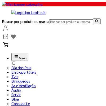
Buscar por produto ou marca
Menu
Dia dos Pais
Eletroportáteis
Tv's
Brinquedos
Ar e Ventilação
Áudio
Servir
Blog
Canal da Le