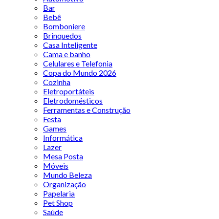
Bar
Bebê
Bomboniere
Brinquedos
Casa Inteligente
Cama e banho
Celulares e Telefonia
Copa do Mundo 2026
Cozinha
Eletroportáteis
Eletrodomésticos
Ferramentas e Construção
Festa
Games
Informática
Lazer
Mesa Posta
Móveis
Mundo Beleza
Organização
Papelaria
Pet Shop
Saúde