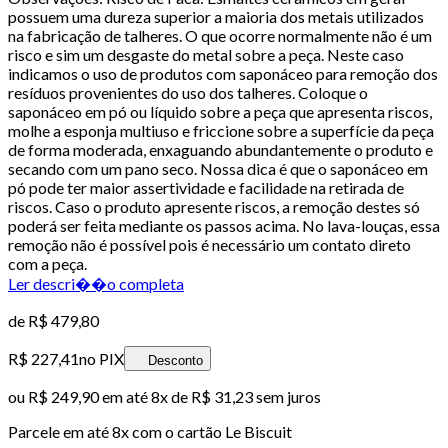
possuem uma dureza superior a maioria dos metais utilizados
na fabricação de talheres. O que ocorre normalmente não é um
risco e sim um desgaste do metal sobre a peça. Neste caso
indicamos o uso de produtos com saponáceo para remoção dos
resíduos provenientes do uso dos talheres. Coloque o
saponáceo em pó ou líquido sobre a peça que apresenta riscos,
molhe a esponja multiuso e friccione sobre a superfície da peça
de forma moderada, enxaguando abundantemente o produto e
secando com um pano seco. Nossa dica é que o saponáceo em
pó pode ter maior assertividade e facilidade na retirada de
riscos. Caso o produto apresente riscos, a remoção destes só
poderá ser feita mediante os passos acima. No lava-louças, essa
remoção não é possível pois é necessário um contato direto
com a peça.
Ler descri��o completa
de
R$ 479,80
R$ 227,41
no PIX
Desconto
ou
R$ 249,90
em até
8x de R$ 31,23 sem juros
Parcele em até
8
x com o cartão
Le Biscuit