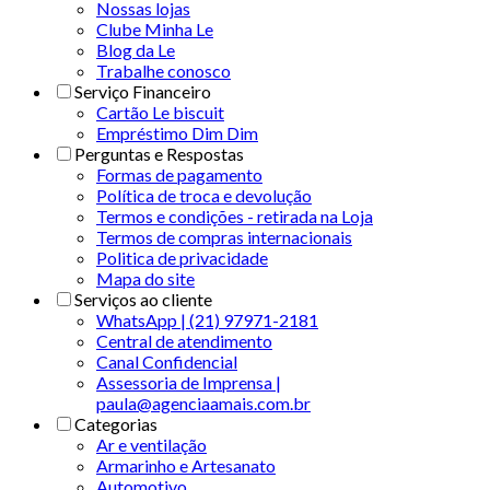
Nossas lojas
Clube Minha Le
Blog da Le
Trabalhe conosco
Serviço Financeiro
Cartão Le biscuit
Empréstimo Dim Dim
Perguntas e Respostas
Formas de pagamento
Política de troca e devolução
Termos e condições - retirada na Loja
Termos de compras internacionais
Politica de privacidade
Mapa do site
Serviços ao cliente
WhatsApp | (21) 97971-2181
Central de atendimento
Canal Confidencial
Assessoria de Imprensa |
paula@agenciaamais.com.br
Categorias
Ar e ventilação
Armarinho e Artesanato
Automotivo