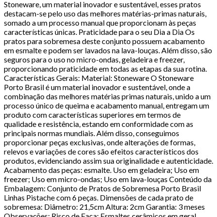
Stoneware, um material inovador e sustentável, esses pratos
destacam-se pelo uso das melhores matérias-primas naturais,
somado a um processo manual que proporcionam às peças
características únicas. Praticidade para o seu Dia a Dia Os
pratos para sobremesa deste conjunto possuem acabamento
em esmalte e podem ser lavados na lava-louças. Além disso, são
seguros para o uso no micro-ondas, geladeira e freezer,
proporcionando praticidade em todas as etapas da sua rotina.
Características Gerais: Material: Stoneware O Stoneware
Porto Brasil é um material inovador e sustentável, onde a
combinação das melhores matérias primas naturais, unido a um
processo único de queima e acabamento manual, entregam um
produto com características superiores em termos de
qualidade e resistência, estando em conformidade com as
principais normas mundiais. Além disso, conseguimos
proporcionar peças exclusivas, onde alterações de formas,
relevos e variações de cores são efeitos característicos dos
produtos, evidenciando assim sua originalidade e autenticidade.
Acabamento das peças: esmalte. Uso em geladeira; Uso em
freezer; Uso em micro-ondas; Uso em lava-louças Conteúdo da
Embalagem: Conjunto de Pratos de Sobremesa Porto Brasil
Linhas Pistache com 6 peças. Dimensões de cada prato de
sobremesa: Diâmetro: 21,5cm Altura: 2cm Garantia: 3 meses
Observações: Risco de Faca: Esmaltes cerâmicos em geral