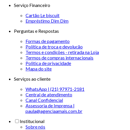
Serviço Financeiro
Cartão Le biscuit
Empréstimo Dim Dim
Perguntas e Respostas
Formas de pagamento
Política de troca e devolução
Termos e condições - retirada na Loja
Termos de compras internacionais
Politica de privacidade
Mapa do site
Serviços ao cliente
WhatsApp | (21) 97971-2181
Central de atendimento
Canal Confidencial
Assessoria de Imprensa |
paula@agenciaamais.com.br
Institucional
Sobre nós