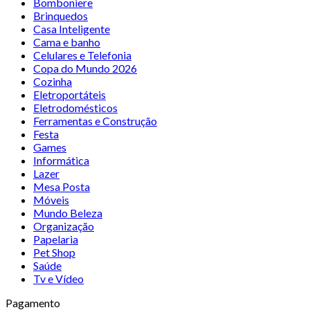
Bomboniere
Brinquedos
Casa Inteligente
Cama e banho
Celulares e Telefonia
Copa do Mundo 2026
Cozinha
Eletroportáteis
Eletrodomésticos
Ferramentas e Construção
Festa
Games
Informática
Lazer
Mesa Posta
Móveis
Mundo Beleza
Organização
Papelaria
Pet Shop
Saúde
Tv e Vídeo
Pagamento