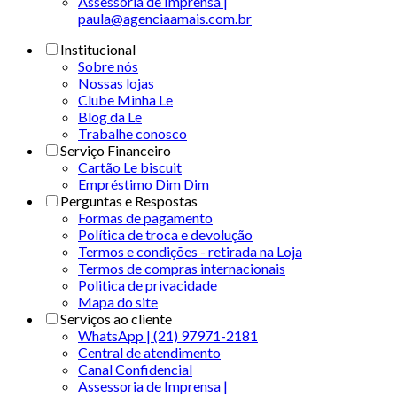
Assessoria de Imprensa |
paula@agenciaamais.com.br
Institucional
Sobre nós
Nossas lojas
Clube Minha Le
Blog da Le
Trabalhe conosco
Serviço Financeiro
Cartão Le biscuit
Empréstimo Dim Dim
Perguntas e Respostas
Formas de pagamento
Política de troca e devolução
Termos e condições - retirada na Loja
Termos de compras internacionais
Politica de privacidade
Mapa do site
Serviços ao cliente
WhatsApp | (21) 97971-2181
Central de atendimento
Canal Confidencial
Assessoria de Imprensa |