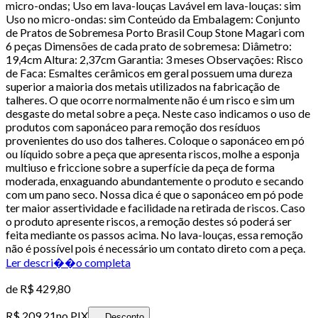
micro-ondas; Uso em lava-louças Lavável em lava-louças: sim
Uso no micro-ondas: sim Conteúdo da Embalagem: Conjunto
de Pratos de Sobremesa Porto Brasil Coup Stone Magari com
6 peças Dimensões de cada prato de sobremesa: Diâmetro:
19,4cm Altura: 2,37cm Garantia: 3 meses Observações: Risco
de Faca: Esmaltes cerâmicos em geral possuem uma dureza
superior a maioria dos metais utilizados na fabricação de
talheres. O que ocorre normalmente não é um risco e sim um
desgaste do metal sobre a peça. Neste caso indicamos o uso de
produtos com saponáceo para remoção dos resíduos
provenientes do uso dos talheres. Coloque o saponáceo em pó
ou líquido sobre a peça que apresenta riscos, molhe a esponja
multiuso e friccione sobre a superfície da peça de forma
moderada, enxaguando abundantemente o produto e secando
com um pano seco. Nossa dica é que o saponáceo em pó pode
ter maior assertividade e facilidade na retirada de riscos. Caso
o produto apresente riscos, a remoção destes só poderá ser
feita mediante os passos acima. No lava-louças, essa remoção
não é possível pois é necessário um contato direto com a peça.
Ler descri��o completa
de
R$ 429,80
R$ 209,21
no PIX
Desconto