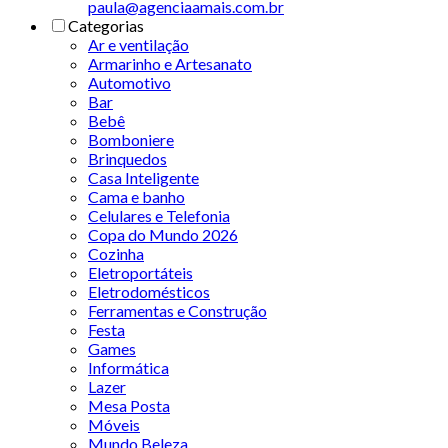
paula@agenciaamais.com.br
Categorias
Ar e ventilação
Armarinho e Artesanato
Automotivo
Bar
Bebê
Bomboniere
Brinquedos
Casa Inteligente
Cama e banho
Celulares e Telefonia
Copa do Mundo 2026
Cozinha
Eletroportáteis
Eletrodomésticos
Ferramentas e Construção
Festa
Games
Informática
Lazer
Mesa Posta
Móveis
Mundo Beleza