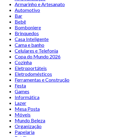
Armarinho e Artesanato
Automotivo
Bar
Bebê
Bomboniere
Brinquedos
Casa Inteligente
Cama e banho
Celulares e Telefonia
Copa do Mundo 2026
Cozinha
Eletroportáteis
Eletrodomésticos
Ferramentas e Construção
Festa
Games
Informática
Lazer
Mesa Posta
Móveis
Mundo Beleza
Organização
Papelaria