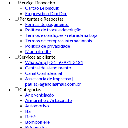
Serviço Financeiro
Cartão Le biscuit
Empréstimo Dim Dim
Perguntas e Respostas
Formas de pagamento
Política de troca e devolução
Termos e condições - retirada na Loja
Termos de compras internacionais
Politica de privacidade
Mapa do site
Serviços ao cliente
WhatsApp | (21) 97971-2181
Central de atendimento
Canal Confidencial
Assessoria de Imprensa |
paula@agenciaamais.com.br
Categorias
Ar e ventilação
Armarinho e Artesanato
Automotivo
Bar
Bebê
Bomboniere
Brinquedos