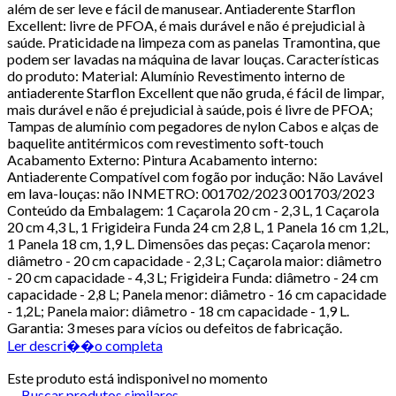
além de ser leve e fácil de manusear. Antiaderente Starflon
Excellent: livre de PFOA, é mais durável e não é prejudicial à
saúde. Praticidade na limpeza com as panelas Tramontina, que
podem ser lavadas na máquina de lavar louças. Características
do produto: Material: Alumínio Revestimento interno de
antiaderente Starflon Excellent que não gruda, é fácil de limpar,
mais durável e não é prejudicial à saúde, pois é livre de PFOA;
Tampas de alumínio com pegadores de nylon Cabos e alças de
baquelite antitérmicos com revestimento soft-touch
Acabamento Externo: Pintura Acabamento interno:
Antiaderente Compatível com fogão por indução: Não Lavável
em lava-louças: não INMETRO: 001702/2023 001703/2023
Conteúdo da Embalagem: 1 Caçarola 20 cm - 2,3 L, 1 Caçarola
20 cm 4,3 L, 1 Frigideira Funda 24 cm 2,8 L, 1 Panela 16 cm 1,2L,
1 Panela 18 cm, 1,9 L. Dimensões das peças: Caçarola menor:
diâmetro - 20 cm capacidade - 2,3 L; Caçarola maior: diâmetro
- 20 cm capacidade - 4,3 L; Frigideira Funda: diâmetro - 24 cm
capacidade - 2,8 L; Panela menor: diâmetro - 16 cm capacidade
- 1,2L; Panela maior: diâmetro - 18 cm capacidade - 1,9 L.
Garantia: 3 meses para vícios ou defeitos de fabricação.
Ler descri��o completa
Este produto está indisponivel no momento
Buscar produtos similares