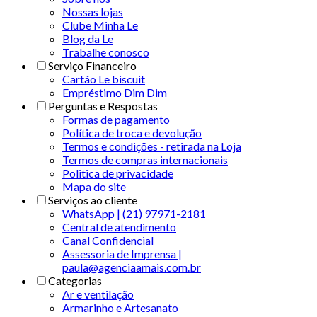
Nossas lojas
Clube Minha Le
Blog da Le
Trabalhe conosco
Serviço Financeiro
Cartão Le biscuit
Empréstimo Dim Dim
Perguntas e Respostas
Formas de pagamento
Política de troca e devolução
Termos e condições - retirada na Loja
Termos de compras internacionais
Politica de privacidade
Mapa do site
Serviços ao cliente
WhatsApp | (21) 97971-2181
Central de atendimento
Canal Confidencial
Assessoria de Imprensa |
paula@agenciaamais.com.br
Categorias
Ar e ventilação
Armarinho e Artesanato