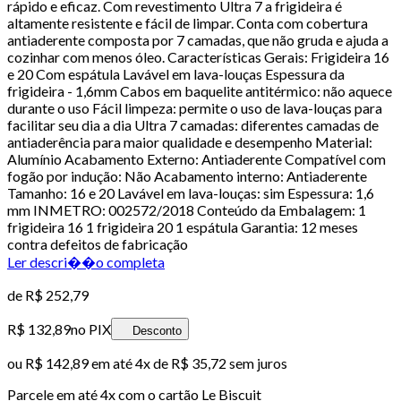
rápido e eficaz. Com revestimento Ultra 7 a frigideira é
altamente resistente e fácil de limpar. Conta com cobertura
antiaderente composta por 7 camadas, que não gruda e ajuda a
cozinhar com menos óleo. Características Gerais: Frigideira 16
e 20 Com espátula Lavável em lava-louças Espessura da
frigideira - 1,6mm Cabos em baquelite antitérmico: não aquece
durante o uso Fácil limpeza: permite o uso de lava-louças para
facilitar seu dia a dia Ultra 7 camadas: diferentes camadas de
antiaderência para maior qualidade e desempenho Material:
Alumínio Acabamento Externo: Antiaderente Compatível com
fogão por indução: Não Acabamento interno: Antiaderente
Tamanho: 16 e 20 Lavável em lava-louças: sim Espessura: 1,6
mm INMETRO: 002572/2018 Conteúdo da Embalagem: 1
frigideira 16 1 frigideira 20 1 espátula Garantia: 12 meses
contra defeitos de fabricação
Ler descri��o completa
de
R$ 252,79
R$ 132,89
no PIX
Desconto
ou
R$ 142,89
em até
4x de R$ 35,72 sem juros
Parcele em até
4
x com o cartão
Le Biscuit