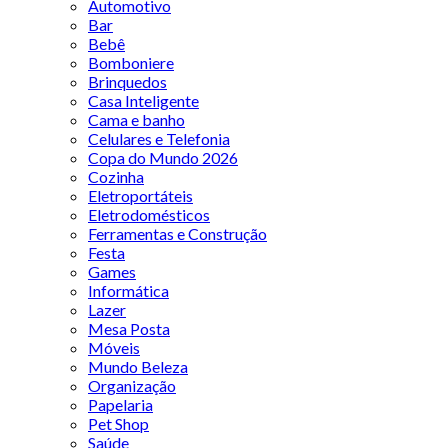
Automotivo
Bar
Bebê
Bomboniere
Brinquedos
Casa Inteligente
Cama e banho
Celulares e Telefonia
Copa do Mundo 2026
Cozinha
Eletroportáteis
Eletrodomésticos
Ferramentas e Construção
Festa
Games
Informática
Lazer
Mesa Posta
Móveis
Mundo Beleza
Organização
Papelaria
Pet Shop
Saúde