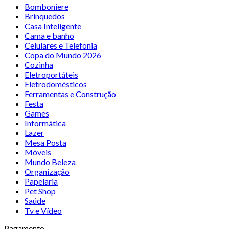
Bomboniere
Brinquedos
Casa Inteligente
Cama e banho
Celulares e Telefonia
Copa do Mundo 2026
Cozinha
Eletroportáteis
Eletrodomésticos
Ferramentas e Construção
Festa
Games
Informática
Lazer
Mesa Posta
Móveis
Mundo Beleza
Organização
Papelaria
Pet Shop
Saúde
Tv e Vídeo
Pagamento