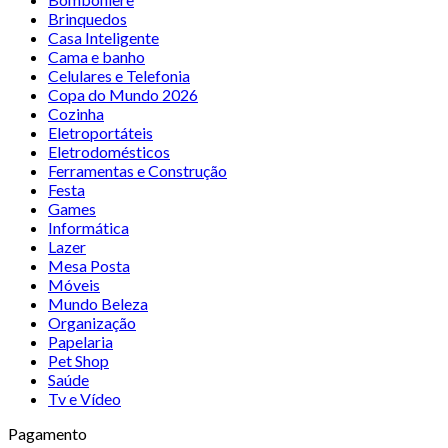
Brinquedos
Casa Inteligente
Cama e banho
Celulares e Telefonia
Copa do Mundo 2026
Cozinha
Eletroportáteis
Eletrodomésticos
Ferramentas e Construção
Festa
Games
Informática
Lazer
Mesa Posta
Móveis
Mundo Beleza
Organização
Papelaria
Pet Shop
Saúde
Tv e Vídeo
Pagamento