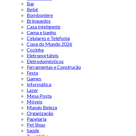
Bar
Bebê
Bomboniere
Brinquedos
Casa Inteligente
Cama e banho
Celulares e Telefonia
Copa do Mundo 2026
Cozinha
Eletroportáteis
Eletrodomésticos
Ferramentas e Construção
Festa
Games
Informática
Lazer
Mesa Posta
Móveis
Mundo Beleza
Organização
Papelaria
Pet Shop
Saúde