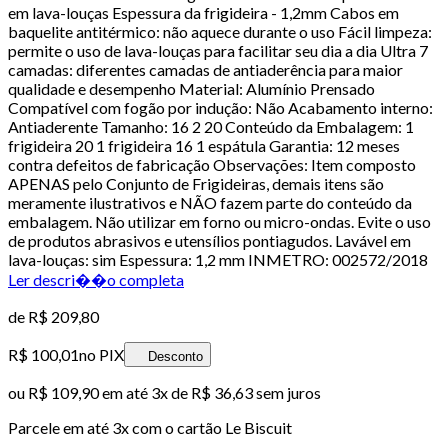
em lava-louças Espessura da frigideira - 1,2mm Cabos em
baquelite antitérmico: não aquece durante o uso Fácil limpeza:
permite o uso de lava-louças para facilitar seu dia a dia Ultra 7
camadas: diferentes camadas de antiaderência para maior
qualidade e desempenho Material: Alumínio Prensado
Compatível com fogão por indução: Não Acabamento interno:
Antiaderente Tamanho: 16 2 20 Conteúdo da Embalagem: 1
frigideira 20 1 frigideira 16 1 espátula Garantia: 12 meses
contra defeitos de fabricação Observações: Item composto
APENAS pelo Conjunto de Frigideiras, demais itens são
meramente ilustrativos e NÃO fazem parte do conteúdo da
embalagem. Não utilizar em forno ou micro-ondas. Evite o uso
de produtos abrasivos e utensílios pontiagudos. Lavável em
lava-louças: sim Espessura: 1,2 mm INMETRO: 002572/2018
Ler descri��o completa
de
R$ 209,80
R$ 100,01
no PIX
Desconto
ou
R$ 109,90
em até
3x de R$ 36,63 sem juros
Parcele em até
3
x com o cartão
Le Biscuit