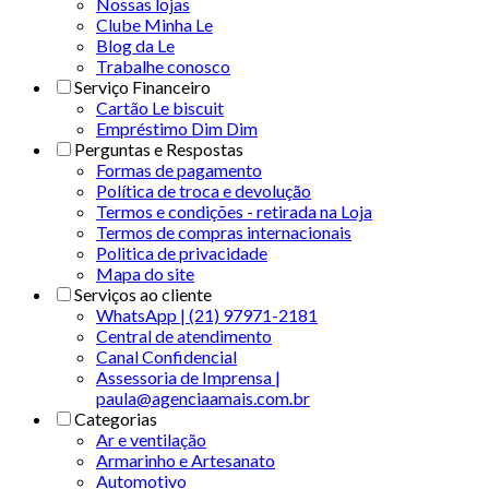
Nossas lojas
Clube Minha Le
Blog da Le
Trabalhe conosco
Serviço Financeiro
Cartão Le biscuit
Empréstimo Dim Dim
Perguntas e Respostas
Formas de pagamento
Política de troca e devolução
Termos e condições - retirada na Loja
Termos de compras internacionais
Politica de privacidade
Mapa do site
Serviços ao cliente
WhatsApp | (21) 97971-2181
Central de atendimento
Canal Confidencial
Assessoria de Imprensa |
paula@agenciaamais.com.br
Categorias
Ar e ventilação
Armarinho e Artesanato
Automotivo