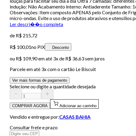
louças para facilitar seu dia a dia Ultra 7 camadas: difere
indução: Não Acabamento interno: Antiaderente Tamanho: 16 2
Observações: Item composto APENAS pelo Conjunto de Frigid
micro-ondas. Evite o uso de produtos abrasivos e utensílio
Ler descri��o completa
de
R$ 215,72
R$ 100,01
no PIX
Desconto
ou
R$ 109,90
em até
3x de R$ 36,63 sem juros
Parcele em até
3
x com o cartão
Le Biscuit
Ver mais formas de pagamento
Selecione ou digite a quantidade desejada
COMPRAR AGORA
Adicionar ao carrinho
Vendido e entregue por:
CASAS BAHIA
Consultar frete e prazo