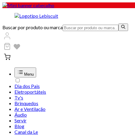
Buscar por produto ou marca
Menu
Dia dos Pais
Eletroportáteis
Tv's
Brinquedos
Ar e Ventilação
Áudio
Servir
Blog
Canal da Le