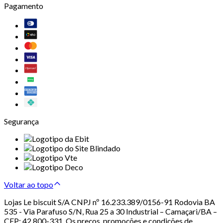
Pagamento
Segurança
Voltar ao topo
Lojas Le biscuit S/A CNPJ nº 16.233.389/0156-91 Rodovia BA
535 - Via Parafuso S/N, Rua 25 a 30 Industrial – Camaçari/BA –
CEP: 42.800-331. Os preços, promoções e condições de