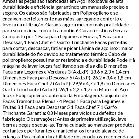
Ambas as peças são fabricadas em Aço Inoxidável de alta
durabilidade e eficiência, garantindo um manuseio preciso e
seguro. Os cabos são fabricados em Polipropileno e se
encaixam perfeitamente nas mãos, agregando conforto e
leveza na utilização. Garanta agora mesmo mais praticidade
para sua cozinha com a Tramontina! Características Gerais:
Composto por 1 Faca para Legumes e Frutas, 1 Faca para
Desossar, 1 Faca Chef e 1 Garfo Trinchante Facas perfeitas
para cortar, descascar, fatiar e picar Lâmina de aço inox: maior
durabilidade do fio devido ao tratamento térmico Cabo de
polipropileno: possui maior resistência e durabilidade Pode ir à
máquina de lavar louças facilitando seu dia a dia Dimensões
Faca para Legumes e Verduras 3 (AxLxP): 18,6 x 2,3 x 1,4 cm
Dimensões Faca para Desossar 5 (AxLxP): 26,2 x 3,4 x 1,8 cm
Dimensões Faca Chef 7 (AxLxP): 29,9 x 4,7 x 1,8 cm Dimensões
Garfo Trinchante (AxLxP): 26,1 x 2,2 x 1,7 cm Material: Aço
Inox / Polipropileno Conteúdo da Embalagem: Conjunto de
Facas Tramontina Plenus - 4 Peças 1 Faca para Legumes e
Frutas 3 1 Faca para Desossar 5 1 Faca Chef 7 1 Garfo
Trinchante Garantia: 03 Meses para vícios ou defeitos de
fabricação Observações: Antes da primeira utilização, lave
bem as peças e seque-as. Tenha cuidado ao manusear produtos
cortantes e perfurantes e mantenha-os fora do alcance de
crianças. Para maior durabilidade dos produtos, recomenda-se