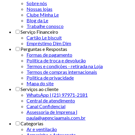
Sobre nós
Nossas lojas
Clube Minha Le
Blog da Le
Trabalhe conosco
Serviço Financeiro
Cartão Le biscuit
Empréstimo Dim Dim
Perguntas e Respostas
Formas de pagamento
Política de troca e devolução
Termos e condições - retirada na Loja
Termos de compras internacionais
Politica de privacidade
Mapa do site
Serviços ao cliente
WhatsApp | (21) 97971-2181
Central de atendimento
Canal Confidencial
Assessoria de Imprensa |
paula@agenciaamais.com.br
Categorias
Ar e ventilação
Armarinho e Artesanato