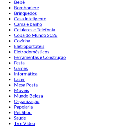
Bebê
Bomboniere
Brinquedos
Casa Inteligente
Cama e banho
Celulares e Telefonia
Copa do Mundo 2026
Cozinha
Eletroportáteis
Eletrodomésticos
Ferramentas e Construção
Festa
Games
Informática
Lazer
Mesa Posta
Móveis
Mundo Beleza
Organização
Papelaria
Pet Shop
Saúde
Tv e Vídeo