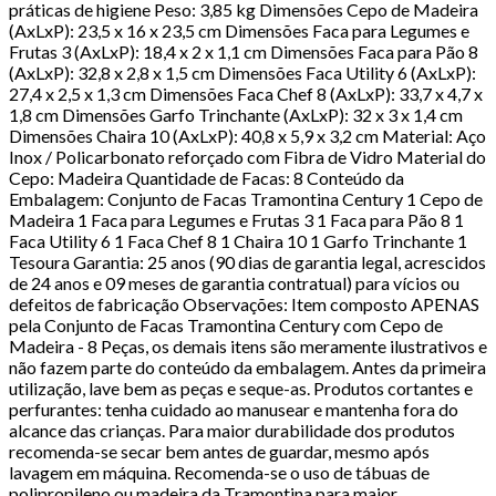
práticas de higiene Peso: 3,85 kg Dimensões Cepo de Madeira
(AxLxP): 23,5 x 16 x 23,5 cm Dimensões Faca para Legumes e
Frutas 3 (AxLxP): 18,4 x 2 x 1,1 cm Dimensões Faca para Pão 8
(AxLxP): 32,8 x 2,8 x 1,5 cm Dimensões Faca Utility 6 (AxLxP):
27,4 x 2,5 x 1,3 cm Dimensões Faca Chef 8 (AxLxP): 33,7 x 4,7 x
1,8 cm Dimensões Garfo Trinchante (AxLxP): 32 x 3 x 1,4 cm
Dimensões Chaira 10 (AxLxP): 40,8 x 5,9 x 3,2 cm Material: Aço
Inox / Policarbonato reforçado com Fibra de Vidro Material do
Cepo: Madeira Quantidade de Facas: 8 Conteúdo da
Embalagem: Conjunto de Facas Tramontina Century 1 Cepo de
Madeira 1 Faca para Legumes e Frutas 3 1 Faca para Pão 8 1
Faca Utility 6 1 Faca Chef 8 1 Chaira 10 1 Garfo Trinchante 1
Tesoura Garantia: 25 anos (90 dias de garantia legal, acrescidos
de 24 anos e 09 meses de garantia contratual) para vícios ou
defeitos de fabricação Observações: Item composto APENAS
pela Conjunto de Facas Tramontina Century com Cepo de
Madeira - 8 Peças, os demais itens são meramente ilustrativos e
não fazem parte do conteúdo da embalagem. Antes da primeira
utilização, lave bem as peças e seque-as. Produtos cortantes e
perfurantes: tenha cuidado ao manusear e mantenha fora do
alcance das crianças. Para maior durabilidade dos produtos
recomenda-se secar bem antes de guardar, mesmo após
lavagem em máquina. Recomenda-se o uso de tábuas de
polipropileno ou madeira da Tramontina para maior