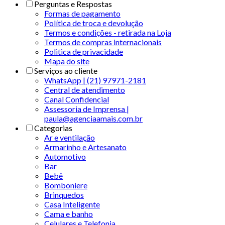
Perguntas e Respostas
Formas de pagamento
Política de troca e devolução
Termos e condições - retirada na Loja
Termos de compras internacionais
Politica de privacidade
Mapa do site
Serviços ao cliente
WhatsApp | (21) 97971-2181
Central de atendimento
Canal Confidencial
Assessoria de Imprensa |
paula@agenciaamais.com.br
Categorias
Ar e ventilação
Armarinho e Artesanato
Automotivo
Bar
Bebê
Bomboniere
Brinquedos
Casa Inteligente
Cama e banho
Celulares e Telefonia