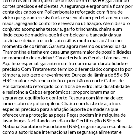
zero e revenimento, além de dureza de 55 e 58 HR, garantindo
cortes precisos e eficientes. A segurança e ergonomia ficam por
conta dos cabos em Policarbonato reforçado com fibra de
vidro que garante resistência e se encaixam perfeitamente nas
mãos, agregando conforto e leveza na utilização. Além disso, o
conjunto acompanha tesoura, garfo trinchante, chaira e um
lindo cepo de madeira que irá embelezar a bancada da sua
cozinha e deixar o uso dos utensílios muito mais prático no
momento de cozinhar. Garanta agora mesmo os utensílios da
Tramontina e tenha em casa uma gama maior de possibilidades
no momento de cozinhar! Características Gerais: Lâminas em
Aço Inox especial: garantem um fio com maior durabilidade e
precisão Com Tratamento térmico diferenciado: composto por
têmpera, sub-zero e revenimento Dureza da lâmina de 55 e 58
HRC: maior resistência do fio e precisão no corte Cabos de
Policarbonato reforçado com fibra de vidro: alta durabilidade
e resistência Cabos ergonômicos: proporcionam maior
segurança, equilíbrio e conforto Tesoura com lâmina de aço
inox e cabo de polipropileno Chaira com haste de aço inox
especial: precisão para a afiação Suporte de madeira que
oferece uma proteção as peças Peças podem ir à máquina de
lavar louças facilitando seu dia a dia Certificação NSF pela
National Sanitation Foundation (NSF), organização reconhecida
como a autoridade internacional em segurança alimentar e