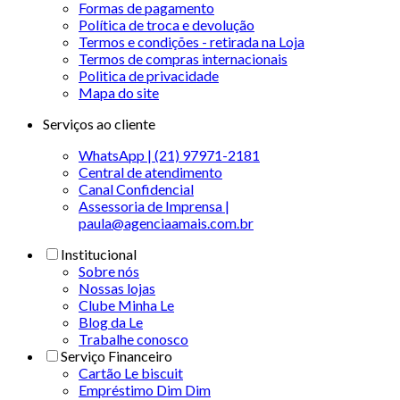
Formas de pagamento
Política de troca e devolução
Termos e condições - retirada na Loja
Termos de compras internacionais
Politica de privacidade
Mapa do site
Serviços ao cliente
WhatsApp | (21) 97971-2181
Central de atendimento
Canal Confidencial
Assessoria de Imprensa |
paula@agenciaamais.com.br
Institucional
Sobre nós
Nossas lojas
Clube Minha Le
Blog da Le
Trabalhe conosco
Serviço Financeiro
Cartão Le biscuit
Empréstimo Dim Dim